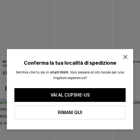
Midkini incrociato sul retro
Completo bikini marrone
Bikini color 
Conferma la tua località di spedizione
con stampa leopardata
Under Your Skin
40,00 €
classica e set a vita alta
Sembra che tu sia in
stati Uniti
.
Vuoi passare al sito locale per una
37,00 €
40,00 €
migliore esperienza?
POTREBBE INTERESSARTI ANCHE
VAI AL CUPSHE-US
RIMANI QUI