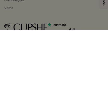
Carta Regalo
Klarna
4.4
SEGUICI SU
©2026 CUPSHE ITALIA
Informativa sulla privacy
|
Termini e condizioni
Gestione dei cookie