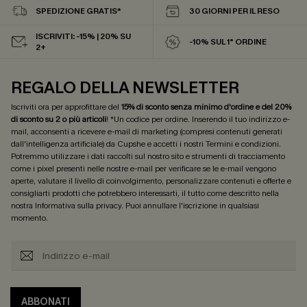
SPEDIZIONE GRATIS*
30 GIORNI PER IL RESO
ISCRIVITI: -15% | 20% SU
-10% SUL 1° ORDINE
2+
REGALO DELLA NEWSLETTER
Iscriviti ora per approfittare del
15% di sconto senza minimo d'ordine e del 20%
di sconto su 2 o più articoli
! *Un codice per ordine. Inserendo il tuo indirizzo e-
mail, acconsenti a ricevere e-mail di marketing (compresi contenuti generati
dall'intelligenza artificiale) da Cupshe e accetti i nostri
Termini e condizioni
.
Potremmo utilizzare i dati raccolti sul nostro sito e strumenti di tracciamento
come i pixel presenti nelle nostre e-mail per verificare se le e-mail vengono
aperte, valutare il livello di coinvolgimento, personalizzare contenuti e offerte e
consigliarti prodotti che potrebbero interessarti, il tutto come descritto nella
nostra
Informativa sulla privacy
. Puoi annullare l'iscrizione in qualsiasi
momento.
ABBONATI