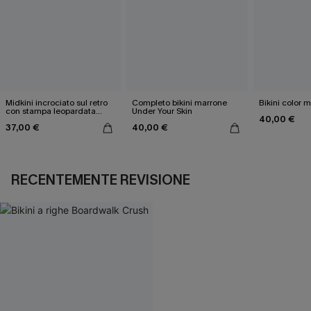
Midkini incrociato sul retro
Completo bikini marrone
Bikini color 
con stampa leopardata
Under Your Skin
40,00 €
classica e set a vita alta
37,00 €
40,00 €
RECENTEMENTE REVISIONE