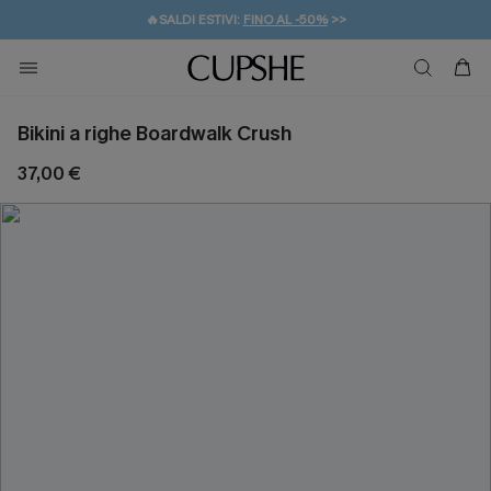
🔥SALDI ESTIVI:
FINO AL -50%
>>
💌REGALO PER I NUOVI: 20% DI SCONTO*
🚚SPEDIZIONE GRATUITA DA 49€
Bikini a righe Boardwalk Crush
37,00 €