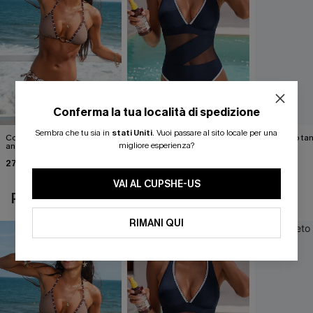
Conferma la tua località di spedizione
Sembra che tu sia in
stati Uniti
.
Vuoi passare al sito locale per una
Completo bikini con stampa
Costume intero blu Strike a
Completo tan
migliore esperienza?
animalier molto
Pose
Cabernet
accattivante
27,00 €
40,00 €
40,00 €
30,00 €
VAI AL CUPSHE-US
POTREBBE INTERESSARTI ANCHE
RIMANI QUI