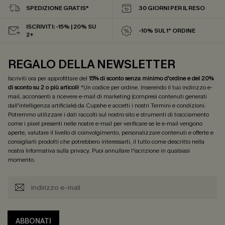
SPEDIZIONE GRATIS*
30 GIORNI PER IL RESO
ISCRIVITI: -15% | 20% SU
-10% SUL 1° ORDINE
2+
REGALO DELLA NEWSLETTER
Iscriviti ora per approfittare del
15% di sconto senza minimo d'ordine e del 20%
di sconto su 2 o più articoli
! *Un codice per ordine. Inserendo il tuo indirizzo e-
mail, acconsenti a ricevere e-mail di marketing (compresi contenuti generati
dall'intelligenza artificiale) da Cupshe e accetti i nostri
Termini e condizioni
.
Potremmo utilizzare i dati raccolti sul nostro sito e strumenti di tracciamento
come i pixel presenti nelle nostre e-mail per verificare se le e-mail vengono
aperte, valutare il livello di coinvolgimento, personalizzare contenuti e offerte e
consigliarti prodotti che potrebbero interessarti, il tutto come descritto nella
nostra
Informativa sulla privacy
. Puoi annullare l'iscrizione in qualsiasi
momento.
ABBONATI