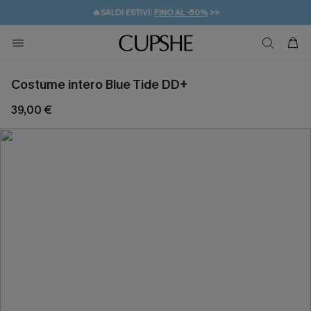
🔥SALDI ESTIVI:
FINO AL -50%
>>
💌REGALO PER I NUOVI: 20% DI SCONTO*
🚚SPEDIZIONE GRATUITA DA 49€
Costume intero Blue Tide DD+
39,00 €