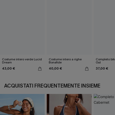
Costume intero verde Lucid
Costume intero a righe
Completo bik
Dream
Bonafide
Out
43,00 €
40,00 €
37,00 €
ACQUISTATI FREQUENTEMENTE INSIEME