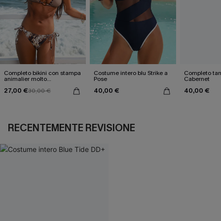
Completo bikini con stampa
Costume intero blu Strike a
Completo tan
animalier molto
Pose
Cabernet
accattivante
27,00 €
40,00 €
40,00 €
30,00 €
RECENTEMENTE REVISIONE