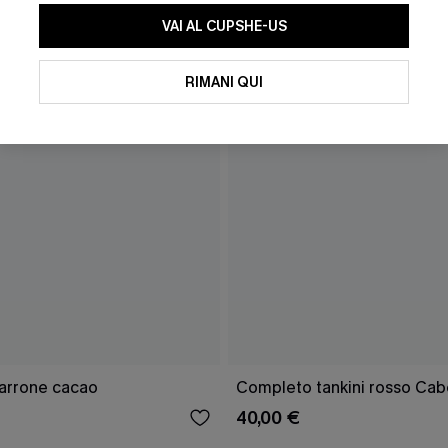
VAI AL CUPSHE-US
RIMANI QUI
marrone cacao
Completo tankini rosso Cab
40,00 €