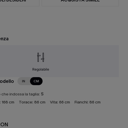
enza
Regolabile
modello
IN
CM
che indossa la taglia:
S
:
168 cm
Torace:
86 cm
Vita:
66 cm
Fianchi:
86 cm
CON