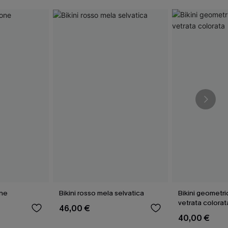
one
Bikini rosso mela selvatica
Bikini geometr
vetrata colorat
46,00 €
40,00 €