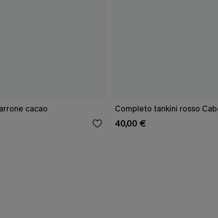
marrone cacao
Completo tankini rosso Cab
40,00 €