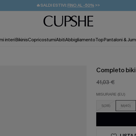
🔥SALDI ESTIVI:
FINO AL -50%
>>
💌REGALO PER I NUOVI: 20% DI SCONTO*
🚚SPEDIZIONE GRATUITA DA 49€
i interi
Bikinis
Copricostumi
Abiti
Abbigliamento
Top
Pantaloni & Jum
Completo bikin
41,03 €
MISURARE (EU)
S(38)
M(40)
LISTA 