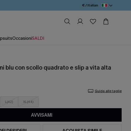
€ / Italian
psuits
Occasioni
SALDI
i blu con scollo quadrato e slip a vita alta
Guida alle taglie
L(42)
XL(44)
AVVISAMI
DEI DESIDERI
ACQUISTA SIMILE