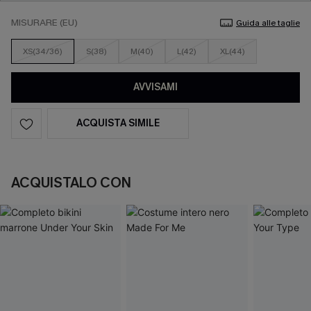
MISURARE (EU)
Guida alle taglie
XS(34/36)
S(38)
M(40)
L(42)
XL(44)
AVVISAMI
ACQUISTA SIMILE
ACQUISTALO CON