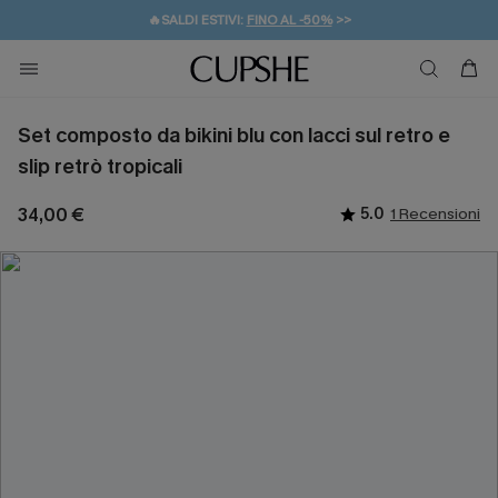
🔥SALDI ESTIVI:
FINO AL -50%
>>
💌REGALO PER I NUOVI: 20% DI SCONTO*
🚚SPEDIZIONE GRATUITA DA 49€
Set composto da bikini blu con lacci sul retro e
slip retrò tropicali
34,00 €
5.0
1 Recensioni