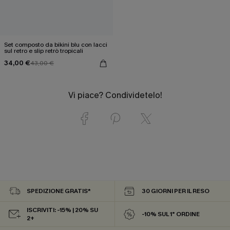
Set composto da bikini blu con lacci
sul retro e slip retrò tropicali
34,00 €
43,00 €
Vi piace? Condividetelo!
SPEDIZIONE GRATIS*
30 GIORNI PER IL RESO
ISCRIVITI: -15% | 20% SU
-10% SUL 1° ORDINE
2+