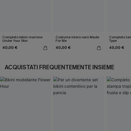
Completo bikini marrone
Costume intero nero Made
Completo tank
Under Your Skin
For Me
Type
40,00 €
40,00 €
40,00 €
ACQUISTATI FREQUENTEMENTE INSIEME