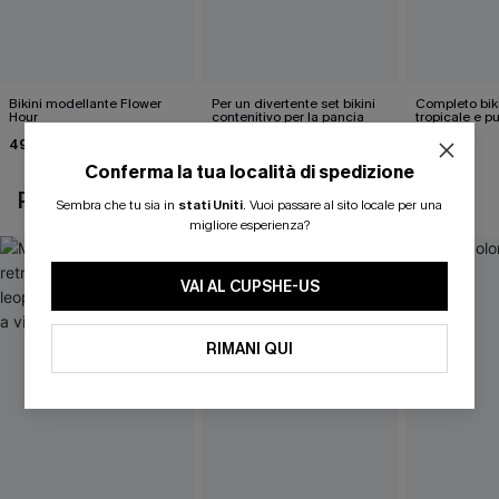
Bikini modellante Flower
Per un divertente set bikini
Completo bik
Hour
contenitivo per la pancia
tropicale e pu
slip a vita alt
49,00 €
43,00 €
40,00 €
Conferma la tua località di spedizione
POTREBBE INTERESSARTI ANCHE
Sembra che tu sia in
stati Uniti
.
Vuoi passare al sito locale per una
migliore esperienza?
VAI AL CUPSHE-US
RIMANI QUI