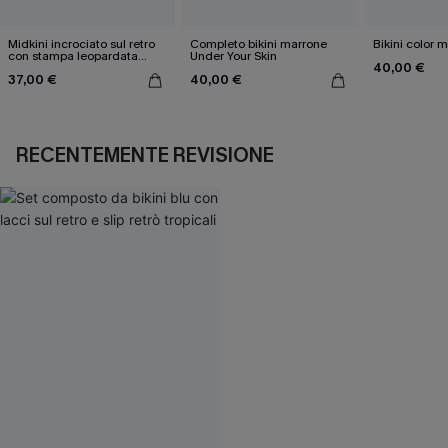
Midkini incrociato sul retro
Completo bikini marrone
Bikini color 
con stampa leopardata
Under Your Skin
40,00 €
classica e set a vita alta
37,00 €
40,00 €
RECENTEMENTE REVISIONE