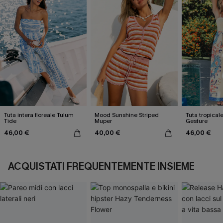
Tuta intera floreale Tulum
Mood Sunshine Striped
Tuta tropical
Tide
Muper
Gesture
46,00 €
40,00 €
46,00 €
ACQUISTATI FREQUENTEMENTE INSIEME