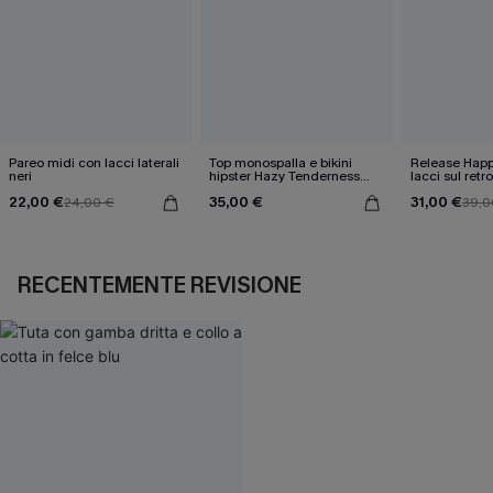
Pareo midi con lacci laterali
Top monospalla e bikini
Release Happ
neri
hipster Hazy Tenderness
lacci sul retro
Flower
bassa
22,00 €
35,00 €
31,00 €
24,00 €
39,0
RECENTEMENTE REVISIONE