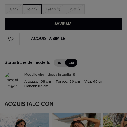
S(36)
M(38)
L(40/42)
XL(44)
AVVISAMI
ACQUISTA SIMILE
Statistiche del modello
IN
CM
Modello che indossa la taglia:
S
Altezza:
168 cm
Torace:
86 cm
Vita:
66 cm
Fianchi:
86 cm
ACQUISTALO CON