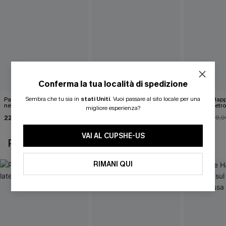
Conferma la tua località di spedizione
Sembra che tu sia in
stati Uniti
.
Vuoi passare al sito locale per una
Pareo midi con lacci laterali
Top monospalla e bikini
Release Happ
neri
hipster Hazy Tenderness
lacci sul retro
migliore esperienza?
Flower
bassa
22,00 €
35,00 €
31,00 €
24,00 €
39,0
VAI AL CUPSHE-US
POTREBBE INTERESSARTI ANCHE
RIMANI QUI