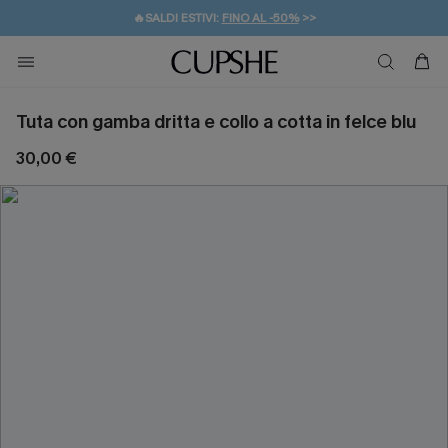
🔥SALDI ESTIVI:
FINO AL -50%
>>
💌REGALO PER I NUOVI: 20% DI SCONTO*
🚚SPEDIZIONE GRATUITA DA 49€
Tuta con gamba dritta e collo a cotta in felce blu
30,00 €