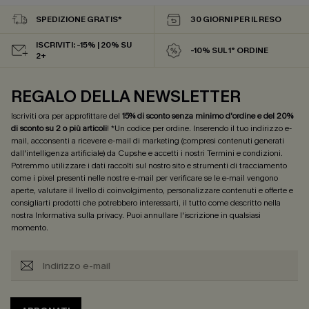
SPEDIZIONE GRATIS*
30 GIORNI PER IL RESO
ISCRIVITI: -15% | 20% SU
-10% SUL 1° ORDINE
2+
REGALO DELLA NEWSLETTER
Iscriviti ora per approfittare del
15% di sconto senza minimo d'ordine e del 20%
di sconto su 2 o più articoli
! *Un codice per ordine. Inserendo il tuo indirizzo e-
mail, acconsenti a ricevere e-mail di marketing (compresi contenuti generati
dall'intelligenza artificiale) da Cupshe e accetti i nostri
Termini e condizioni
.
Potremmo utilizzare i dati raccolti sul nostro sito e strumenti di tracciamento
come i pixel presenti nelle nostre e-mail per verificare se le e-mail vengono
aperte, valutare il livello di coinvolgimento, personalizzare contenuti e offerte e
consigliarti prodotti che potrebbero interessarti, il tutto come descritto nella
nostra
Informativa sulla privacy
. Puoi annullare l'iscrizione in qualsiasi
momento.