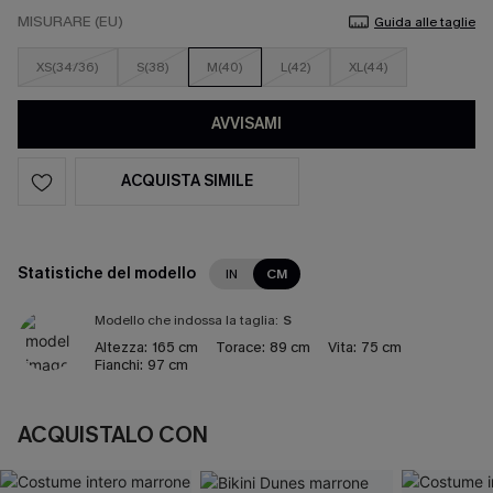
MISURARE (EU)
Guida alle taglie
XS(34/36)
S(38)
M(40)
L(42)
XL(44)
AVVISAMI
ACQUISTA SIMILE
Statistiche del modello
IN
CM
Modello che indossa la taglia:
S
Altezza:
165 cm
Torace:
89 cm
Vita:
75 cm
Fianchi:
97 cm
ACQUISTALO CON