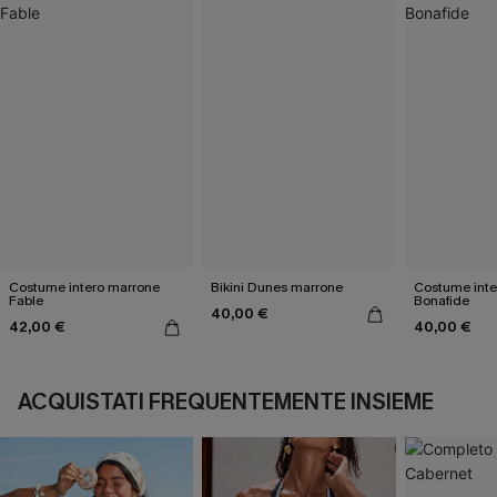
Costume intero marrone
Bikini Dunes marrone
Costume inte
Fable
Bonafide
40,00 €
42,00 €
40,00 €
ACQUISTATI FREQUENTEMENTE INSIEME