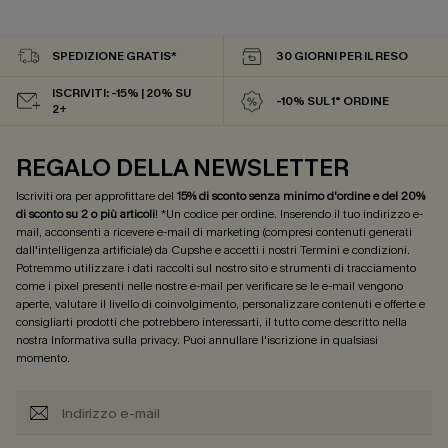
SPEDIZIONE GRATIS*
30 GIORNI PER IL RESO
ISCRIVITI: -15% | 20% SU
-10% SUL 1° ORDINE
2+
REGALO DELLA NEWSLETTER
Iscriviti ora per approfittare del
15% di sconto senza minimo d'ordine e del 20%
di sconto su 2 o più articoli
! *Un codice per ordine. Inserendo il tuo indirizzo e-
mail, acconsenti a ricevere e-mail di marketing (compresi contenuti generati
dall'intelligenza artificiale) da Cupshe e accetti i nostri
Termini e condizioni
.
Potremmo utilizzare i dati raccolti sul nostro sito e strumenti di tracciamento
come i pixel presenti nelle nostre e-mail per verificare se le e-mail vengono
aperte, valutare il livello di coinvolgimento, personalizzare contenuti e offerte e
consigliarti prodotti che potrebbero interessarti, il tutto come descritto nella
nostra
Informativa sulla privacy
. Puoi annullare l'iscrizione in qualsiasi
momento.