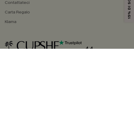
15% DI SCONTO
Contattateci
Carta Regalo
Klarna
4.4
SEGUICI SU
©2026 CUPSHE ITALIA
Informativa sulla privacy
|
Termini e condizioni
Gestione dei cookie