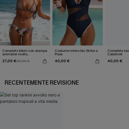
Completo bikini con stampa
Costume intero blu Strike a
Completo tan
animalier molto
Pose
Cabernet
accattivante
27,00 €
40,00 €
40,00 €
30,00 €
RECENTEMENTE REVISIONE