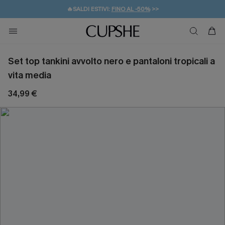
🔥SALDI ESTIVI:
FINO AL -50%
>>
💌REGALO PER I NUOVI: 20% DI SCONTO*
🚚SPEDIZIONE GRATUITA DA 49€
Set top tankini avvolto nero e pantaloni tropicali a
vita media
34,99 €