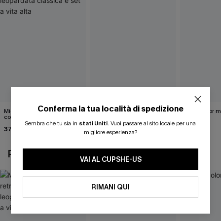
Conferma la tua località di spedizione
Midkini incrociato sul retro
Completo bikini marrone
Bikini color 
con stampa leopardata
Under Your Skin
40,00 €
classica e set a vita alta
Sembra che tu sia in
stati Uniti
.
Vuoi passare al sito locale per una
37,00 €
40,00 €
migliore esperienza?
POTREBBE INTERESSARTI ANCHE
VAI AL CUPSHE-US
RIMANI QUI