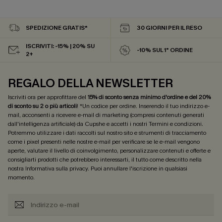
SPEDIZIONE GRATIS*
30 GIORNI PER IL RESO
ISCRIVITI: -15% | 20% SU
-10% SUL 1° ORDINE
2+
REGALO DELLA NEWSLETTER
Iscriviti ora per approfittare del
15% di sconto senza minimo d'ordine e del 20%
di sconto su 2 o più articoli
! *Un codice per ordine. Inserendo il tuo indirizzo e-
mail, acconsenti a ricevere e-mail di marketing (compresi contenuti generati
dall'intelligenza artificiale) da Cupshe e accetti i nostri
Termini e condizioni
.
Potremmo utilizzare i dati raccolti sul nostro sito e strumenti di tracciamento
come i pixel presenti nelle nostre e-mail per verificare se le e-mail vengono
aperte, valutare il livello di coinvolgimento, personalizzare contenuti e offerte e
consigliarti prodotti che potrebbero interessarti, il tutto come descritto nella
nostra
Informativa sulla privacy
. Puoi annullare l'iscrizione in qualsiasi
momento.