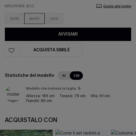
MISURARE (EU)
Guida alle taglie
S(38)
M(40)
L(42)
AVVISAMI
ACQUISTA SIMILE
Statistiche del modello
IN
CM
Modello che indossa la taglia:
S
Altezza:
165 cm
Torace:
79 cm
Vita:
61 cm
Fianchi:
90 cm
ACQUISTALO CON