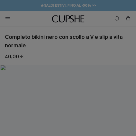
🔥SALDI ESTIVI:
FINO AL -50%
>>
💌REGALO PER I NUOVI: 20% DI SCONTO*
🚚SPEDIZIONE GRATUITA DA 49€
Completo bikini nero con scollo a V e slip a vita
normale
40,00 €