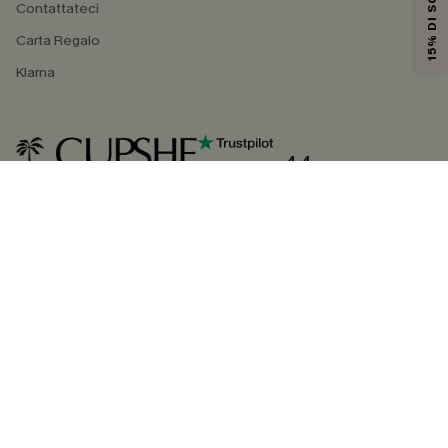
15% DI SCONTO
Contattateci
Carta Regalo
Klarna
4.4
SEGUICI SU
©2026 CUPSHE ITALIA
Informativa sulla privacy
|
Termini e condizioni
Gestione dei cookie