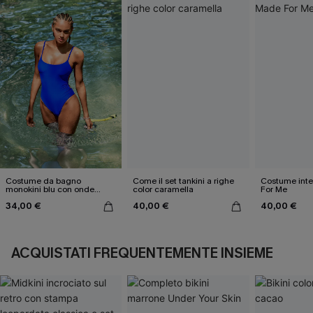
Costume da bagno
Come il set tankini a righe
Costume inte
monokini blu con onde
color caramella
For Me
elettriche
34,00 €
40,00 €
40,00 €
ACQUISTATI FREQUENTEMENTE INSIEME