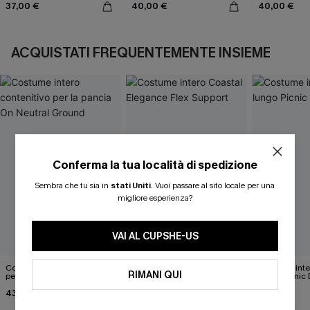
37,00 €
40,00 €
40,00 €
ACQUISTATI FREQUENTEMENTE INSIEME
Conferma la tua località di spedizione
Sembra che tu sia in
stati Uniti
.
Vuoi passare al sito locale per una
migliore esperienza?
VAI AL CUPSHE-US
Costume intero contenitivo
Costume intero Coastal
Costume inter
RIMANI QUI
per la pancia On Neutral
Elegance Flex Support
lungo Picnic
Ground
43,00 €
39,00 €
42,00 €