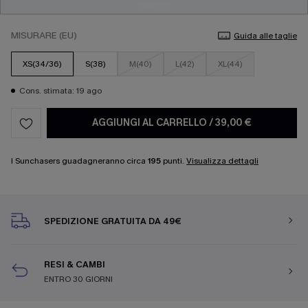
MISURARE (EU)
Guida alle taglie
XS(34/36)
S(38)
M(40)
L(42)
XL(44)
Cons. stimata: 19 ago
AGGIUNGI AL CARRELLO
/
39,00 €
I Sunchasers guadagneranno circa
195
punti.
Visualizza dettagli
SPEDIZIONE GRATUITA DA 49€
RESI & CAMBI
ENTRO 30 GIORNI