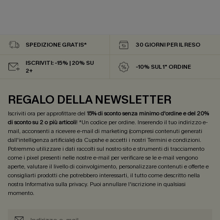
SPEDIZIONE GRATIS*
30 GIORNI PER IL RESO
ISCRIVITI: -15% | 20% SU
-10% SUL 1° ORDINE
2+
REGALO DELLA NEWSLETTER
Iscriviti ora per approfittare del
15% di sconto senza minimo d'ordine e del 20%
di sconto su 2 o più articoli
! *Un codice per ordine. Inserendo il tuo indirizzo e-
mail, acconsenti a ricevere e-mail di marketing (compresi contenuti generati
dall'intelligenza artificiale) da Cupshe e accetti i nostri
Termini e condizioni
.
Potremmo utilizzare i dati raccolti sul nostro sito e strumenti di tracciamento
come i pixel presenti nelle nostre e-mail per verificare se le e-mail vengono
aperte, valutare il livello di coinvolgimento, personalizzare contenuti e offerte e
consigliarti prodotti che potrebbero interessarti, il tutto come descritto nella
nostra
Informativa sulla privacy
. Puoi annullare l'iscrizione in qualsiasi
momento.