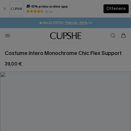
🎁-15% primo ordine app
Ottenere
50 k+
⚡️-15% SUGLI ESSENZIALI DA VACANZA |
ACQUISTA
🔥SALDI ESTIVI:
FINO AL -50%
>>
💌REGALO PER I NUOVI: 20% DI SCONTO*
🚚SPEDIZIONE GRATUITA DA 49€
Costume intero Monochrome Chic Flex Support
39,00 €