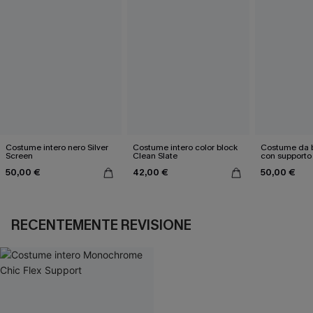
Costume intero nero Silver
Costume intero color block
Costume da b
Screen
Clean Slate
con supporto 
Picnic Date
50,00 €
42,00 €
50,00 €
RECENTEMENTE REVISIONE