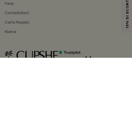
15% DI SCONTO
Faqs
Contattateci
Carta Regalo
Klarna
4.4
SEGUICI SU
©2026 CUPSHE ITALIA
Informativa sulla privacy
|
Termini e condizioni