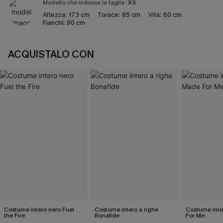
Modello che indossa la taglia:
XS
Altezza:
173 cm
Torace:
85 cm
Vita:
60 cm
Fianchi:
90 cm
ACQUISTALO CON
Costume intero nero Fuel
Costume intero a righe
Costume inte
the Fire
Bonafide
For Me