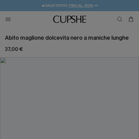
🔥SALDI ESTIVI:
FINO AL -50%
>>
💌REGALO PER I NUOVI: 20% DI SCONTO*
🚚SPEDIZIONE GRATUITA DA 49€
Abito maglione dolcevita nero a maniche lunghe
37,00 €