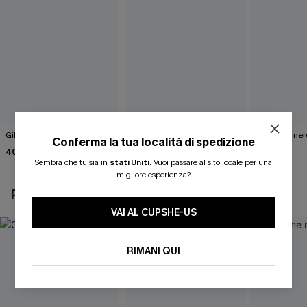
Gilet bianco Wrap It Up
Abito maglione marrone
Maglione ner
Conferma la tua località di spedizione
tinta unita
Road"
40,00 €
46,00 €
40,00 €
Sembra che tu sia in
stati Uniti
.
Vuoi passare al sito locale per una
migliore esperienza?
POTREBBE INTERESSARTI ANCHE
VAI AL CUPSHE-US
RIMANI QUI