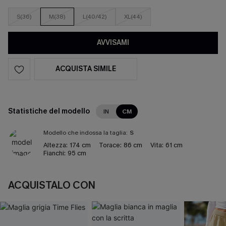
S(36)
M(38)
L(40/42)
XL(44)
AVVISAMI
ACQUISTA SIMILE
Statistiche del modello
IN
CM
Modello che indossa la taglia:
S
Altezza:
174 cm
Torace:
86 cm
Vita:
61 cm
Fianchi:
95 cm
ACQUISTALO CON