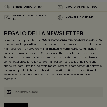
SPEDIZIONE GRATIS*
30 GIORNI PER IL RESO
ISCRIVITI: -15% | 20% SU
-10% SUL 1° ORDINE
2+
REGALO DELLA NEWSLETTER
Iscriviti ora per approfittare del
15% di sconto senza minimo d'ordine e del 20%
di sconto su 2 o più articoli
! *Un codice per ordine. Inserendo il tuo indirizzo e-
mail, acconsenti a ricevere e-mail di marketing (compresi contenuti generati
dall'intelligenza artificiale) da Cupshe e accetti i nostri
Termini e condizioni
.
Potremmo utilizzare i dati raccolti sul nostro sito e strumenti di tracciamento
come i pixel presenti nelle nostre e-mail per verificare se le e-mail vengono
aperte, valutare il livello di coinvolgimento, personalizzare contenuti e offerte e
consigliarti prodotti che potrebbero interessarti, il tutto come descritto nella
nostra
Informativa sulla privacy
. Puoi annullare l'iscrizione in qualsiasi
momento.