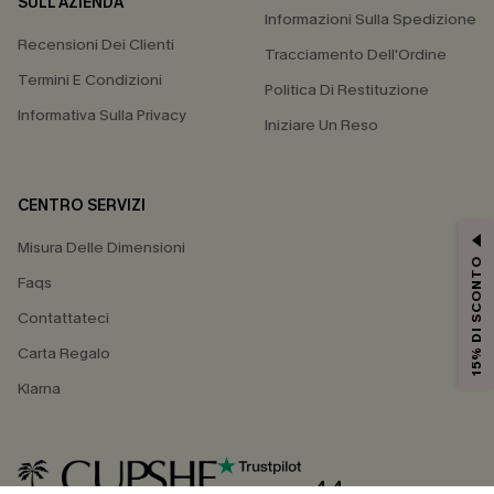
SULL'AZIENDA
Informazioni Sulla Spedizione
Recensioni Dei Clienti
Tracciamento Dell'Ordine
Termini E Condizioni
Politica Di Restituzione
Informativa Sulla Privacy
Iniziare Un Reso
CENTRO SERVIZI
Misura Delle Dimensioni
15% DI SCONTO
Faqs
Contattateci
Carta Regalo
Klarna
4.4