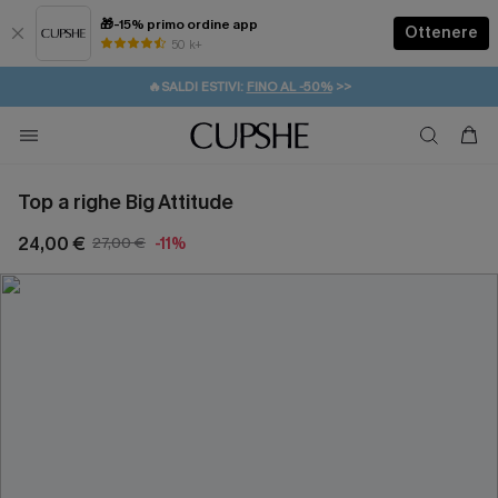
🎁-15% primo ordine app
Ottenere
50 k+
⚡️-15% SUGLI ESSENZIALI DA VACANZA |
ACQUISTA
🔥SALDI ESTIVI:
FINO AL -50%
>>
💌REGALO PER I NUOVI: 20% DI SCONTO*
🚚SPEDIZIONE GRATUITA DA 49€
Top a righe Big Attitude
24,00 €
27,00 €
-11%