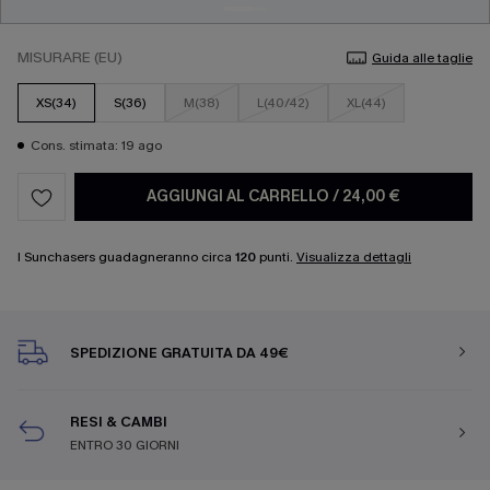
MISURARE (EU)
Guida alle taglie
XS(34)
S(36)
M(38)
L(40/42)
XL(44)
Cons. stimata: 19 ago
AGGIUNGI AL CARRELLO
/
24,00 €
I Sunchasers guadagneranno circa
120
punti.
Visualizza dettagli
SPEDIZIONE GRATUITA DA 49€
RESI & CAMBI
ENTRO 30 GIORNI