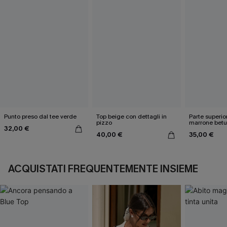
Punto preso dal tee verde
Top beige con dettagli in
Parte superio
pizzo
marrone betu
32,00 €
40,00 €
35,00 €
ACQUISTATI FREQUENTEMENTE INSIEME