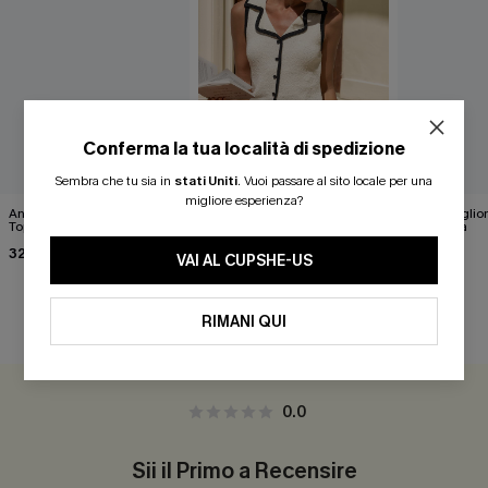
Conferma la tua località di spedizione
Sembra che tu sia in
stati Uniti
.
Vuoi passare al sito locale per una
migliore esperienza?
Ancora pensando a Blue
Gilet bianco Wrap It Up
Abito maglio
Top
tinta unita
40,00 €
32,00 €
46,00 €
VAI AL CUPSHE-US
RIMANI QUI
RECENSIONI DEI CLIENTI
0.0
Sii il Primo a Recensire