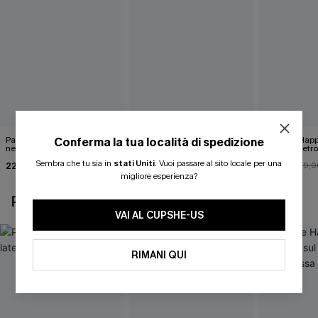
Pareo midi con lacci laterali
Top monospalla e bikini
Release Happ
Conferma la tua località di spedizione
neri
hipster Hazy Tenderness
lacci sul retro
Flower
bassa
Sembra che tu sia in
stati Uniti
.
Vuoi passare al sito locale per una
22,00 €
35,00 €
31,00 €
24,00 €
39,0
migliore esperienza?
POTREBBE INTERESSARTI ANCHE
VAI AL CUPSHE-US
RIMANI QUI