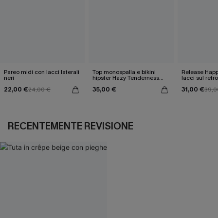
Pareo midi con lacci laterali
Top monospalla e bikini
Release Happ
neri
hipster Hazy Tenderness
lacci sul retro
Flower
bassa
22,00 €
35,00 €
31,00 €
24,00 €
39,0
RECENTEMENTE REVISIONE