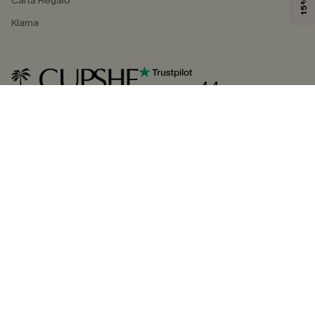
Carta Regalo
Klarna
4.4
SEGUICI SU
©2026 CUPSHE ITALIA
Informativa sulla privacy
|
Termini e condizioni
Gestione dei cookie