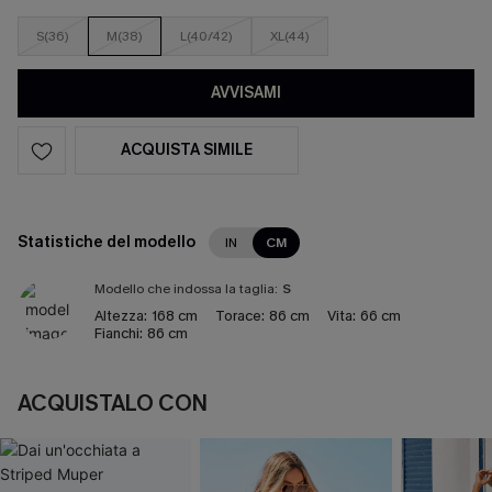
S(36)
M(38)
L(40/42)
XL(44)
AVVISAMI
ACQUISTA SIMILE
Statistiche del modello
IN
CM
Modello che indossa la taglia:
S
Altezza:
168 cm
Torace:
86 cm
Vita:
66 cm
Fianchi:
86 cm
ACQUISTALO CON