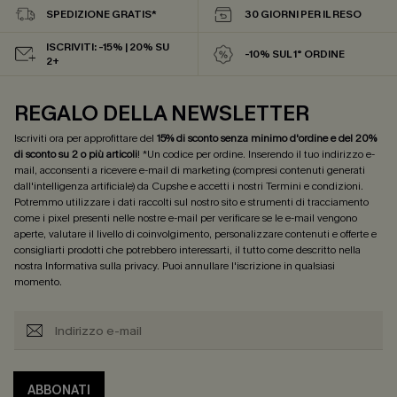
SPEDIZIONE GRATIS*
30 GIORNI PER IL RESO
ISCRIVITI: -15% | 20% SU
-10% SUL 1° ORDINE
2+
REGALO DELLA NEWSLETTER
Iscriviti ora per approfittare del
15% di sconto senza minimo d'ordine e del 20%
di sconto su 2 o più articoli
! *Un codice per ordine. Inserendo il tuo indirizzo e-
mail, acconsenti a ricevere e-mail di marketing (compresi contenuti generati
dall'intelligenza artificiale) da Cupshe e accetti i nostri
Termini e condizioni
.
Potremmo utilizzare i dati raccolti sul nostro sito e strumenti di tracciamento
come i pixel presenti nelle nostre e-mail per verificare se le e-mail vengono
aperte, valutare il livello di coinvolgimento, personalizzare contenuti e offerte e
consigliarti prodotti che potrebbero interessarti, il tutto come descritto nella
nostra
Informativa sulla privacy
. Puoi annullare l'iscrizione in qualsiasi
momento.
ABBONATI