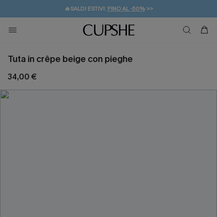
🔥SALDI ESTIVI:
FINO AL -50%
>>
💌REGALO PER I NUOVI: 20% DI SCONTO*
🚚SPEDIZIONE GRATUITA DA 49€
Tuta in crêpe beige con pieghe
34,00 €