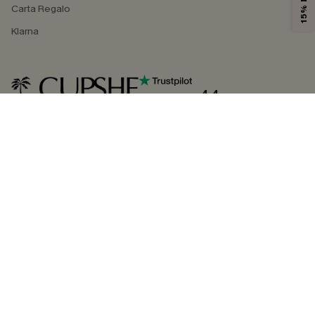
Carta Regalo
Klarna
4.4
SEGUICI SU
©2026 CUPSHE ITALIA
Informativa sulla privacy
|
Termini e condizioni
Gestione dei cookie