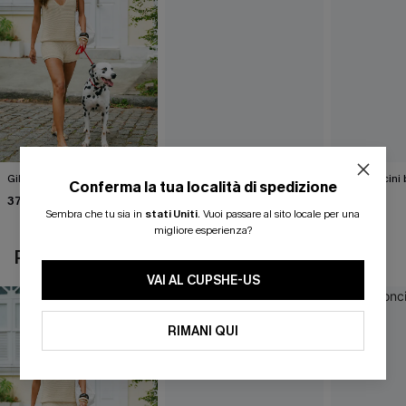
Gilet beige Break the Ice
Top in maglia con motivo
Pantaloncini 
Conferma la tua località di spedizione
astratto Sightsee
Summer
37,00 €
40,00 €
37,00 €
Sembra che tu sia in
stati Uniti
.
Vuoi passare al sito locale per una
migliore esperienza?
POTREBBE INTERESSARTI ANCHE
VAI AL CUPSHE-US
RIMANI QUI