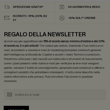
SPEDIZIONE GRATIS*
30 GIORNI PER IL RESO
ISCRIVITI: -15% | 20% SU
-10% SUL 1° ORDINE
2+
REGALO DELLA NEWSLETTER
Iscriviti ora per approfittare del
15% di sconto senza minimo d'ordine e del 20%
di sconto su 2 o più articoli
! *Un codice per ordine. Inserendo il tuo indirizzo e-
mail, acconsenti a ricevere e-mail di marketing (compresi contenuti generati
dall'intelligenza artificiale) da Cupshe e accetti i nostri
Termini e condizioni
.
Potremmo utilizzare i dati raccolti sul nostro sito e strumenti di tracciamento
come i pixel presenti nelle nostre e-mail per verificare se le e-mail vengono
aperte, valutare il livello di coinvolgimento, personalizzare contenuti e offerte e
consigliarti prodotti che potrebbero interessarti, il tutto come descritto nella
nostra
Informativa sulla privacy
. Puoi annullare l'iscrizione in qualsiasi
momento.