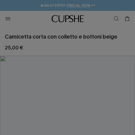
🔥SALDI ESTIVI:
FINO AL -50%
>>
💌REGALO PER I NUOVI: 20% DI SCONTO*
🚚SPEDIZIONE GRATUITA DA 49€
Camicetta corta con colletto e bottoni beige
25,00 €