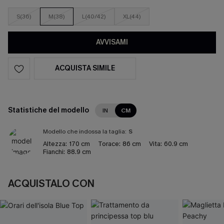
S(36)
M(38)
L(40/42)
XL(44)
AVVISAMI
ACQUISTA SIMILE
Statistiche del modello
IN
CM
Modello che indossa la taglia:
S
Altezza:
170 cm
Torace:
86 cm
Vita:
60.9 cm
Fianchi:
88.9 cm
ACQUISTALO CON