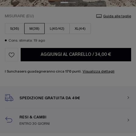
MISURARE (EU)
Guida alle taglie
S(36)
M(38)
L(40/42)
XL(44)
Cons. stimata: 19 ago
AGGIUNGI AL CARRELLO
/
34,00 €
I Sunchasers guadagneranno circa
170
punti.
Visualizza dettagli
SPEDIZIONE GRATUITA DA 49€
RESI & CAMBI
ENTRO 30 GIORNI