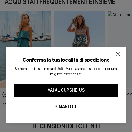
ACQUISTATI FREQUENTEMENTE INSIEME
Conferma la tua località di spedizione
Sembra che tu sia in
stati Uniti
.
Vuoi passare al sito locale per una
migliore esperienza?
VAI AL CUPSHE-US
Abito lungo color verde
Abito lungo floreale "Spring
Abito lungo b
acqua per passeggiate in
Blooms"
Show"
spiaggia
41,00 €
30,00 €
48,00 €
38,00 €
RIMANI QUI
RECENSIONI DEI CLIENTI