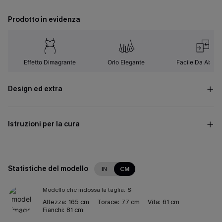
Prodotto in evidenza
Effetto Dimagrante
Orlo Elegante
Facile Da Abbin
Design ed extra
Istruzioni per la cura
Statistiche del modello
IN
CM
Modello che indossa la taglia:
S
Altezza:
165 cm
Torace:
77 cm
Vita:
61 cm
Fianchi:
81 cm