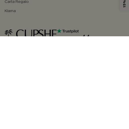
Carta Regalo
Klarna
4.4
SEGUICI SU
©2026 CUPSHE ITALIA
Informativa sulla privacy
|
Termini e condizioni
Gestione dei cookie