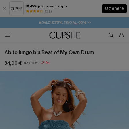
🎁-15% primo ordine app
Ottenere
50 k+
⚡️-15% SUGLI ESSENZIALI DA VACANZA |
ACQUISTA
🔥SALDI ESTIVI:
FINO AL -50%
>>
💌REGALO PER I NUOVI: 20% DI SCONTO*
🚚SPEDIZIONE GRATUITA DA 49€
Abito lungo blu Beat of My Own Drum
34,00 €
43,00 €
-21%