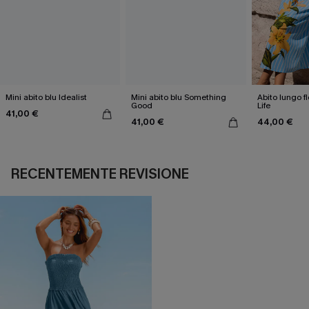
Mini abito blu Idealist
Mini abito blu Something
Abito lungo f
Good
Life
41,00 €
41,00 €
44,00 €
RECENTEMENTE REVISIONE