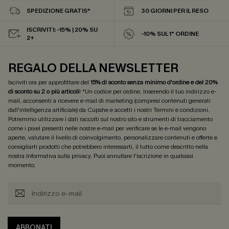
SPEDIZIONE GRATIS*
30 GIORNI PER IL RESO
ISCRIVITI: -15% | 20% SU
-10% SUL 1° ORDINE
2+
REGALO DELLA NEWSLETTER
Iscriviti ora per approfittare del
15% di sconto senza minimo d'ordine e del 20%
di sconto su 2 o più articoli
! *Un codice per ordine. Inserendo il tuo indirizzo e-
mail, acconsenti a ricevere e-mail di marketing (compresi contenuti generati
dall'intelligenza artificiale) da Cupshe e accetti i nostri
Termini e condizioni
.
Potremmo utilizzare i dati raccolti sul nostro sito e strumenti di tracciamento
come i pixel presenti nelle nostre e-mail per verificare se le e-mail vengono
aperte, valutare il livello di coinvolgimento, personalizzare contenuti e offerte e
consigliarti prodotti che potrebbero interessarti, il tutto come descritto nella
nostra
Informativa sulla privacy
. Puoi annullare l'iscrizione in qualsiasi
momento.
ABBONATI