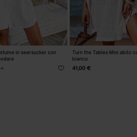
ostume in seersucker con
Turn the Tables Mini abito 
nodare
bianco
41,00 €
 €