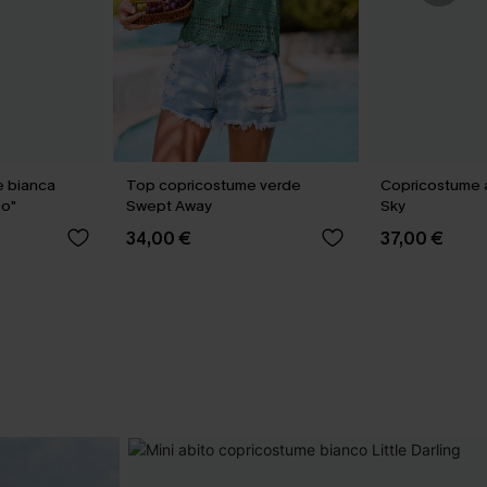
e bianca
Top copricostume verde
Copricostume a
po"
Swept Away
Sky
34,00 €
37,00 €