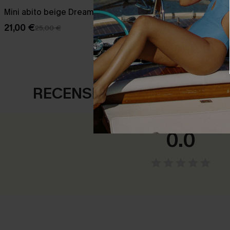
Mini abito beige Dreamy Tides
Abito copric
polsini da an
21,00 €
25,00 €
28,00 €
35,00
RECENSIONI DEI CLIENTI
0.0