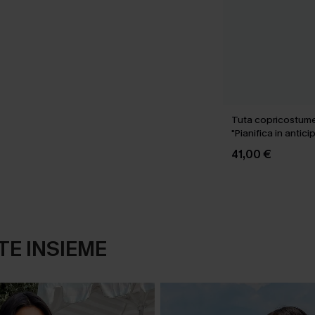
Tuta copricostum
"Pianifica in antici
41,00 €
E INSIEME