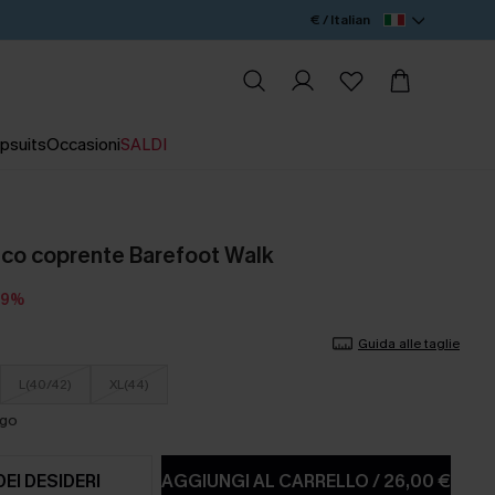
€ / Italian
psuits
Occasioni
SALDI
anco coprente Barefoot Walk
19%
Guida alle taglie
L(40/42)
XL(44)
ago
DEI DESIDERI
AGGIUNGI AL CARRELLO
/
26,00 €