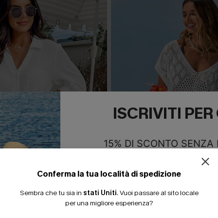
ISCRIVITI PE
15% DI SCONTO SENZA
20% DI SCONTO SU 2 
Conferma la tua località di spedizione
Sembra che tu sia in
stati Uniti
.
Vuoi passare al sito locale
per una migliore esperienza?