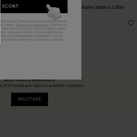
O SCONT
a cascata
Mini abito copricostume bianco Little
Darling
ere e-mail di marketing (compresi contenuti
32,00 €
ti i nostri
Termini e condizioni
. Potremmo
 di tracciamento come i pixel presenti nelle
rte, valutare il livello di coinvolgimento,
dotti che potrebbero interessarti, il tutto
y
. Puoi annullare l'iscrizione in qualsiasi
Sii il Primo a Recensire
 di 30 punti per ogni recensione che lasci!
VALUTARE