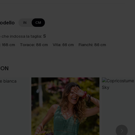
modello
IN
CM
che indossa la taglia:
S
:
168 cm
Torace:
86 cm
Vita:
66 cm
Fianchi:
86 cm
CON