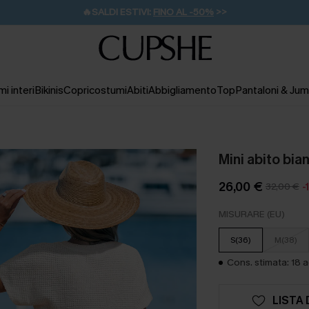
🚚SPEDIZIONE GRATUITA DA 49€
💌REGALO PER I NUOVI: 20% DI SCONTO*
i interi
Bikinis
Copricostumi
Abiti
Abbigliamento
Top
Pantaloni & Jum
Mini abito bi
26,00 €
32,00 €
-
MISURARE (EU)
S(36)
M(38)
Cons. stimata: 18 
LISTA 