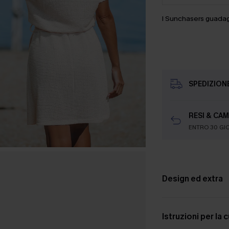
I Sunchasers guada
SPEDIZION
RESI & CAM
ENTRO 30 GI
Design ed extra
Istruzioni per la 