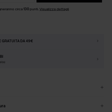
gneranno circa
130
punti.
Visualizza dettagli
E GRATUITA DA 49€
BI
ORNI
cura