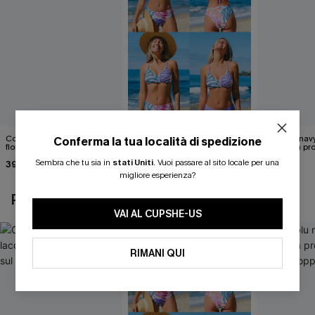
Costume intero con lacci
Set di top bikini tropicale
Abito blu nav
Conferma la tua località di spedizione
floreali svolazzanti sul retro
reversibile e pantaloni a vita
scollatura pr
media
cintura doppi
Sembra che tu sia in
stati Uniti
.
Vuoi passare al sito locale per una
39,00 €
40,00 €
24,90 €
migliore esperienza?
POTREBBE INTERESSARTI ANCHE
VAI AL CUPSHE-US
RIMANI QUI