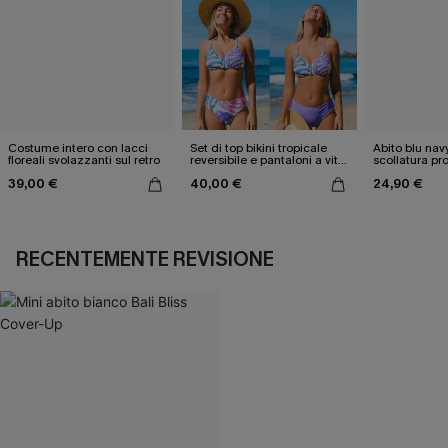
Costume intero con lacci
Set di top bikini tropicale
Abito blu nav
floreali svolazzanti sul retro
reversibile e pantaloni a vita
scollatura pr
media
cintura doppi
39,00 €
40,00 €
24,90 €
RECENTEMENTE REVISIONE