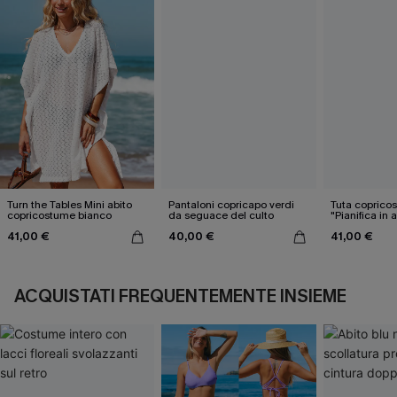
Turn the Tables Mini abito
Pantaloni copricapo verdi
Tuta coprico
copricostume bianco
da seguace del culto
"Pianifica in 
41,00 €
40,00 €
41,00 €
ACQUISTATI FREQUENTEMENTE INSIEME