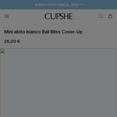
🔥SALDI ESTIVI:
FINO AL -50%
>>
💌REGALO PER I NUOVI: 20% DI SCONTO*
🚚SPEDIZIONE GRATUITA DA 49€
Mini abito bianco Bali Bliss Cover-Up
26,00 €