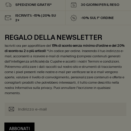
SPEDIZIONE GRATIS*
30 GIORNI PER IL RESO
ISCRIVITI: -15% | 20% SU
-10% SUL 1° ORDINE
2+
REGALO DELLA NEWSLETTER
Iscriviti ora per approfittare del
15% di sconto senza minimo d'ordine e del 20%
di sconto su 2 o più articoli
! *Un codice per ordine. Inserendo il tuo indirizzo e-
mail, acconsenti a ricevere e-mail di marketing (compresi contenuti generati
dall'intelligenza artificiale) da Cupshe e accetti i nostri
Termini e condizioni
.
Potremmo utilizzare i dati raccolti sul nostro sito e strumenti di tracciamento
come i pixel presenti nelle nostre e-mail per verificare se le e-mail vengono
aperte, valutare il livello di coinvolgimento, personalizzare contenuti e offerte e
consigliarti prodotti che potrebbero interessarti, il tutto come descritto nella
nostra
Informativa sulla privacy
. Puoi annullare l'iscrizione in qualsiasi
momento.
ABBONATI