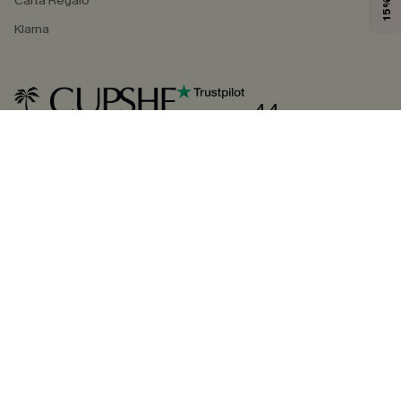
Carta Regalo
Klarna
4.4
SEGUICI SU
©2026 CUPSHE ITALIA
Informativa sulla privacy
|
Termini e condizioni
Gestione dei cookie