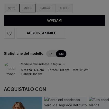
S(36)
M(38)
L(40/42)
XL(44)
AVVISAMI
ACQUISTA SIMILE
Statistiche del modello
IN
CM
Modello che indossa la taglia:
S
Altezza:
174 cm
Torace:
101 cm
Vita:
81 cm
Fianchi:
112 cm
ACQUISTALO CON