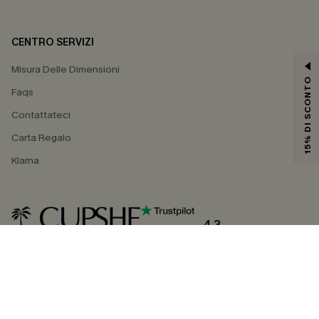
CENTRO SERVIZI
Misura Delle Dimensioni
15% DI SCONTO
Faqs
Contattateci
Carta Regalo
Klarna
4.3
SEGUICI SU