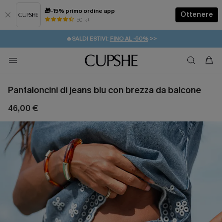
🎁-15% primo ordine app
Ottenere
50 k+
⚡️-15% SUGLI ESSENZIALI DA VACANZA |
ACQUISTA
🔥SALDI ESTIVI:
FINO AL -50%
>>
💌REGALO PER I NUOVI: 20% DI SCONTO*
🚚SPEDIZIONE GRATUITA DA 49€
Pantaloncini di jeans blu con brezza da balcone
46,00 €