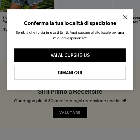
Top in denim "Picking
Pareo midi con lacci laterali
Top monospall
Petals"
neri
hipster Hazy
Conferma la tua località di spedizione
Flower
45,00 €
22,00 €
35,00 €
24,00 €
Sembra che tu sia in
stati Uniti
.
Vuoi passare al sito locale per una
migliore esperienza?
RECENSIONI DEI CLIENTI
VAI AL CUPSHE-US
RIMANI QUI
0.0
Sii il Primo a Recensire
Guadagna più di 30 punti per ogni recensione che lasci!
VALUTARE