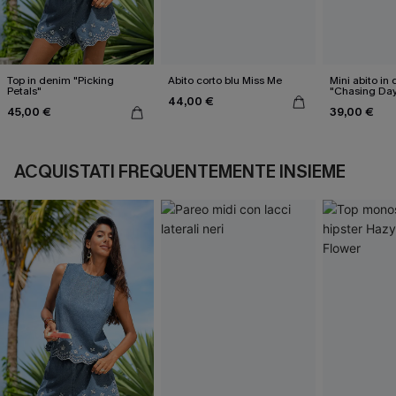
Top in denim "Picking
Abito corto blu Miss Me
Mini abito in
Petals"
"Chasing Day
44,00 €
45,00 €
39,00 €
ACQUISTATI FREQUENTEMENTE INSIEME