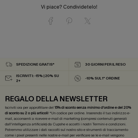
Vi piace? Condividetelo!
SPEDIZIONE GRATIS*
30 GIORNI PER IL RESO
ISCRIVITI: -15% | 20% SU
-10% SUL 1° ORDINE
2+
REGALO DELLA NEWSLETTER
Iscriviti ora per approfittare del
15% di sconto senza minimo d'ordine e del 20%
di sconto su 2 o più articoli
! *Un codice per ordine. Inserendo il tuo indirizzo e-
mail, acconsenti a ricevere e-mail di marketing (compresi contenuti generati
dall'intelligenza artificiale) da Cupshe e accetti i nostri
Termini e condizioni
.
Potremmo utilizzare i dati raccolti sul nostro sito e strumenti di tracciamento
come i pixel presenti nelle nostre e-mail per verificare se le e-mail vengono