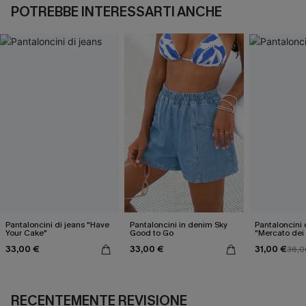
POTREBBE INTERESSARTI ANCHE
Pantaloncini di jeans "Have
Pantaloncini in denim Sky
Pantaloncini 
Your Cake"
Good to Go
"Mercato dei f
33,00 €
33,00 €
31,00 €
36,0
RECENTEMENTE REVISIONE