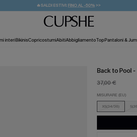
🔥SALDI ESTIVI:
FINO AL -50%
>>
💌REGALO PER I NUOVI: 20% DI SCONTO*
🚚SPEDIZIONE GRATUITA DA 49€
i interi
Bikinis
Copricostumi
Abiti
Abbigliamento
Top
Pantaloni & Jum
Back to Pool - 
37,00 €
MISURARE (EU)
XS(34/36)
S(3