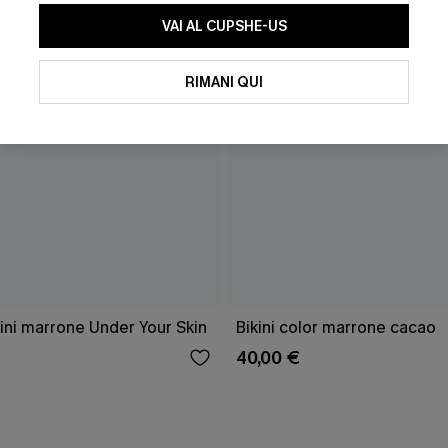
VAI AL CUPSHE-US
RIMANI QUI
ini marrone Under Your Skin
Bikini color marrone cacao
40,00 €