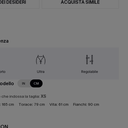
DEI DESIDERI
ACQUISTA SIMILE
enza
orto
Ultra
Regolabile
modello
IN
CM
che indossa la taglia:
XS
:
165 cm
Torace:
79 cm
Vita:
61 cm
Fianchi:
90 cm
CON