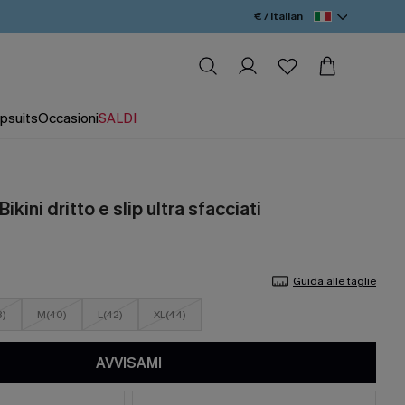
€ / Italian
psuits
Occasioni
SALDI
Bikini dritto e slip ultra sfacciati
Guida alle taglie
8)
M(40)
L(42)
XL(44)
AVVISAMI