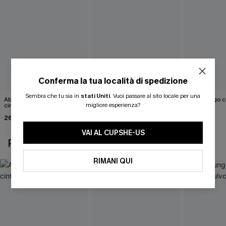
Conferma la tua località di spedizione
Sembra che tu sia in
stati Uniti
.
Vuoi passare al sito locale per una
Abito monospalla con
Mini abito con scollo a V e
Abito lungo c
migliore esperienza?
cintura e stampa a foglie
schiena scoperta
fulvo
26,90 €
26,00 €
50,00 €
33,00 €
VAI AL CUPSHE-US
POTREBBE INTERESSARTI ANCHE
RIMANI QUI