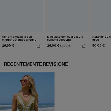
Abito monospalla con
Mini abito con scollo a V e
Abito lungo c
cintura e stampa a foglie
schiena scoperta
fulvo
26,90 €
26,00 €
50,00 €
33,00 €
RECENTEMENTE REVISIONE