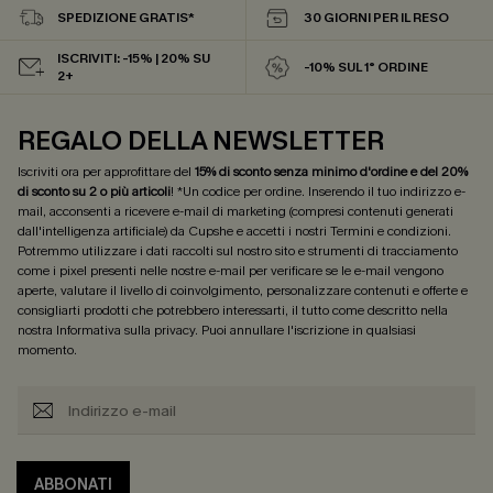
SPEDIZIONE GRATIS*
30 GIORNI PER IL RESO
ISCRIVITI: -15% | 20% SU
-10% SUL 1° ORDINE
2+
REGALO DELLA NEWSLETTER
Iscriviti ora per approfittare del
15% di sconto senza minimo d'ordine e del 20%
di sconto su 2 o più articoli
! *Un codice per ordine. Inserendo il tuo indirizzo e-
mail, acconsenti a ricevere e-mail di marketing (compresi contenuti generati
dall'intelligenza artificiale) da Cupshe e accetti i nostri
Termini e condizioni
.
Potremmo utilizzare i dati raccolti sul nostro sito e strumenti di tracciamento
come i pixel presenti nelle nostre e-mail per verificare se le e-mail vengono
aperte, valutare il livello di coinvolgimento, personalizzare contenuti e offerte e
consigliarti prodotti che potrebbero interessarti, il tutto come descritto nella
nostra
Informativa sulla privacy
. Puoi annullare l'iscrizione in qualsiasi
momento.
ABBONATI