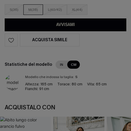
S(36)
M(38)
L(40/42)
XL(44)
AVVISAMI
ACQUISTA SIMILE
Statistiche del modello
IN
CM
Modello che indossa la taglia:
S
Altezza:
165 cm
Torace:
80 cm
Vita:
65 cm
Fianchi:
91 cm
ACQUISTALO CON