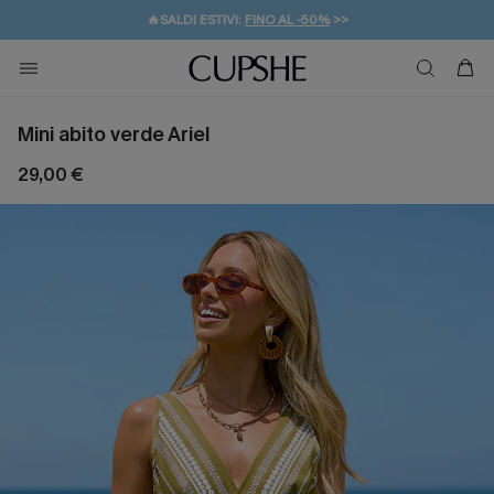
🔥SALDI ESTIVI:
FINO AL -50%
>>
💌REGALO PER I NUOVI: 20% DI SCONTO*
🚚SPEDIZIONE GRATUITA DA 49€
Mini abito verde Ariel
29,00 €