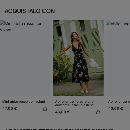
ACQUISTALO CON
Mini abito rosso con volant
Abito lungo floreale che
Abito lungo bl
aumenta la fiducia in se
47,00 €
43,00 €
stessi
43,00 €