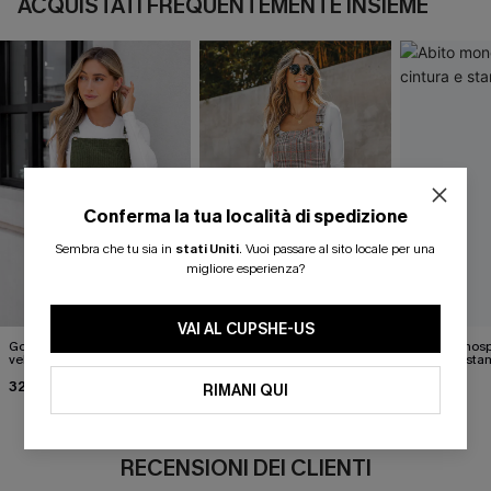
ACQUISTATI FREQUENTEMENTE INSIEME
Conferma la tua località di spedizione
Sembra che tu sia in
stati Uniti
.
Vuoi passare al sito locale per una
migliore esperienza?
VAI AL CUPSHE-US
Gonna a scollo quadrato in
Mini abito scozzese
Abito monosp
velluto a coste color oliva
segnalibro
cintura e sta
32,00 €
34,00 €
26,90 €
RIMANI QUI
RECENSIONI DEI CLIENTI