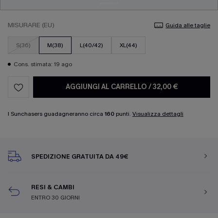
MISURARE (EU)
Guida alle taglie
S(36)
M(38)
L(40/42)
XL(44)
Cons. stimata: 19 ago
AGGIUNGI AL CARRELLO
/
32,00 €
I Sunchasers guadagneranno circa
160
punti.
Visualizza dettagli
SPEDIZIONE GRATUITA DA 49€
RESI & CAMBI
ENTRO 30 GIORNI