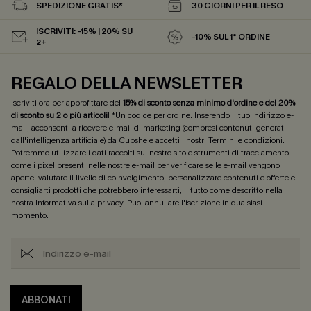
SPEDIZIONE GRATIS*
30 GIORNI PER IL RESO
ISCRIVITI: -15% | 20% SU
-10% SUL 1° ORDINE
2+
REGALO DELLA NEWSLETTER
Iscriviti ora per approfittare del
15% di sconto senza minimo d'ordine e del 20%
di sconto su 2 o più articoli
! *Un codice per ordine. Inserendo il tuo indirizzo e-
mail, acconsenti a ricevere e-mail di marketing (compresi contenuti generati
dall'intelligenza artificiale) da Cupshe e accetti i nostri
Termini e condizioni
.
Potremmo utilizzare i dati raccolti sul nostro sito e strumenti di tracciamento
come i pixel presenti nelle nostre e-mail per verificare se le e-mail vengono
aperte, valutare il livello di coinvolgimento, personalizzare contenuti e offerte e
consigliarti prodotti che potrebbero interessarti, il tutto come descritto nella
nostra
Informativa sulla privacy
. Puoi annullare l'iscrizione in qualsiasi
momento.
ABBONATI