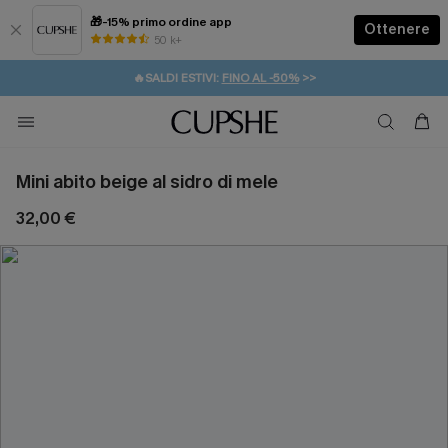
🎁-15% primo ordine app
Ottenere
50 k+
⚡️-15% SUGLI ESSENZIALI DA VACANZA |
ACQUISTA
🔥SALDI ESTIVI:
FINO AL -50%
>>
💌REGALO PER I NUOVI: 20% DI SCONTO*
🚚SPEDIZIONE GRATUITA DA 49€
Mini abito beige al sidro di mele
32,00 €