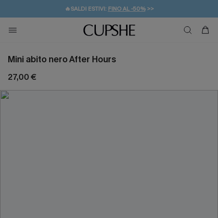
🔥SALDI ESTIVI:
FINO AL -50%
>>
💌REGALO PER I NUOVI: 20% DI SCONTO*
🚚SPEDIZIONE GRATUITA DA 49€
Mini abito nero After Hours
27,00 €