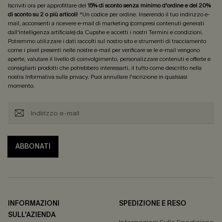
Iscriviti ora per approfittare del
15% di sconto senza minimo d'ordine e del 20%
di sconto su 2 o più articoli
! *Un codice per ordine. Inserendo il tuo indirizzo e-
mail, acconsenti a ricevere e-mail di marketing (compresi contenuti generati
dall'intelligenza artificiale) da Cupshe e accetti i nostri
Termini e condizioni
.
Potremmo utilizzare i dati raccolti sul nostro sito e strumenti di tracciamento
come i pixel presenti nelle nostre e-mail per verificare se le e-mail vengono
aperte, valutare il livello di coinvolgimento, personalizzare contenuti e offerte e
consigliarti prodotti che potrebbero interessarti, il tutto come descritto nella
nostra
Informativa sulla privacy
. Puoi annullare l'iscrizione in qualsiasi
momento.
ABBONATI
INFORMAZIONI
SPEDIZIONE E RESO
SULL'AZIENDA