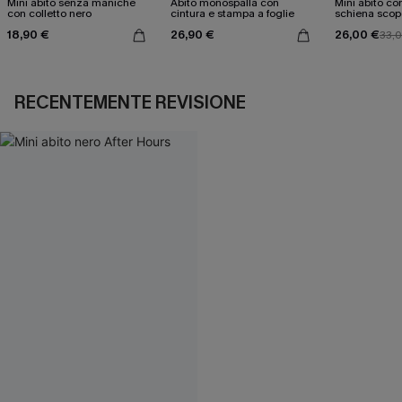
Mini abito senza maniche
Abito monospalla con
Mini abito con
con colletto nero
cintura e stampa a foglie
schiena scop
18,90 €
26,90 €
26,00 €
33,
RECENTEMENTE REVISIONE