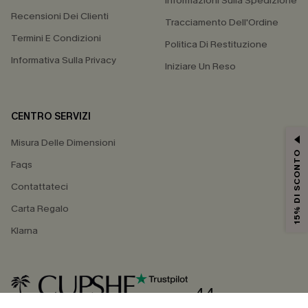
Informazioni Sulla Spedizione
Recensioni Dei Clienti
Tracciamento Dell'Ordine
Termini E Condizioni
Politica Di Restituzione
Informativa Sulla Privacy
Iniziare Un Reso
CENTRO SERVIZI
Misura Delle Dimensioni
15% DI SCONTO
Faqs
Contattateci
Carta Regalo
Klarna
4.4