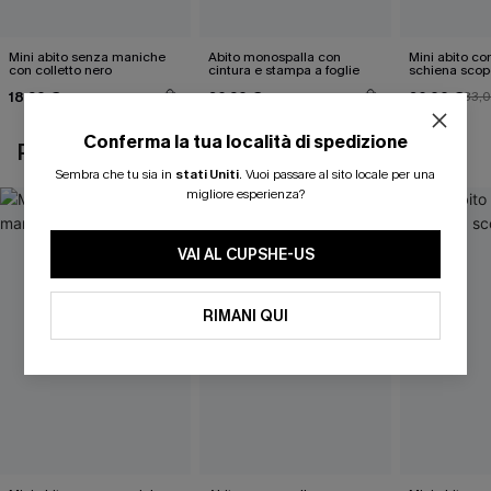
Mini abito senza maniche
Abito monospalla con
Mini abito con
con colletto nero
cintura e stampa a foglie
schiena scop
18,90 €
26,90 €
26,00 €
33,
Conferma la tua località di spedizione
POTREBBE INTERESSARTI ANCHE
Sembra che tu sia in
stati Uniti
.
Vuoi passare al sito locale per una
migliore esperienza?
VAI AL CUPSHE-US
RIMANI QUI