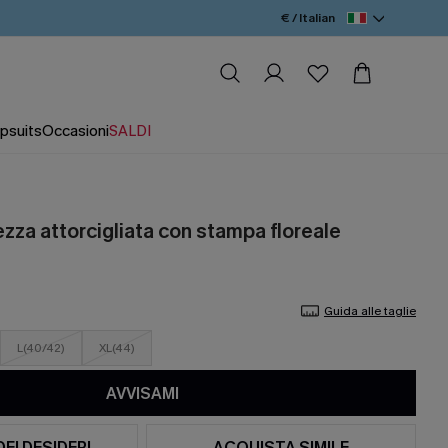
€ / Italian
psuits
Occasioni
SALDI
zza attorcigliata con stampa floreale
Guida alle taglie
L(40/42)
XL(44)
AVVISAMI
DEI DESIDERI
ACQUISTA SIMILE