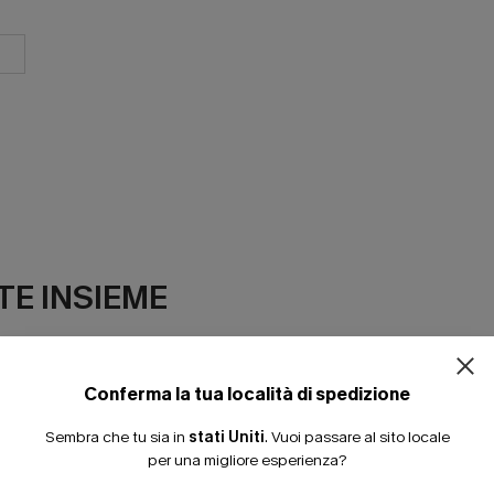
ISCRIVITI PE
E INSIEME
15% DI SCONTO SENZA
20% DI SCONTO SU 2 
Conferma la tua località di spedizione
Sembra che tu sia in
stati Uniti
.
Vuoi passare al sito locale
per una migliore esperienza?