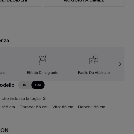
enza
ale
Effetto Dimagrante
Facile Da Abbinare
Resi
modello
IN
CM
che indossa la taglia:
S
:
168 cm
Torace:
86 cm
Vita:
66 cm
Fianchi:
86 cm
CON