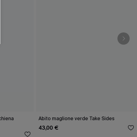
O SCONT
ere e-mail di marketing (compresi contenuti
ti i nostri
Termini e condizioni
. Potremmo
 di tracciamento come i pixel presenti nelle
rte, valutare il livello di coinvolgimento,
dotti che potrebbero interessarti, il tutto
y
. Puoi annullare l'iscrizione in qualsiasi
schiena
Abito maglione verde Take Sides
43,00 €