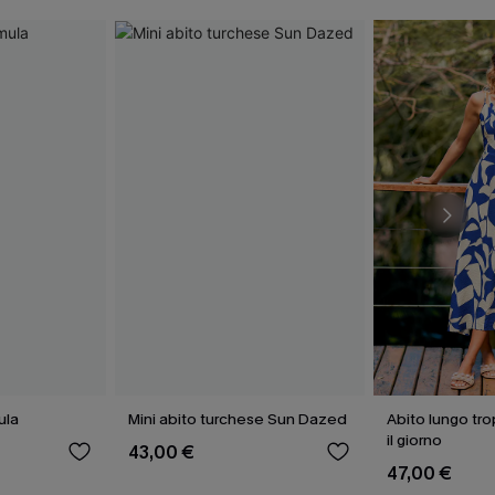
ula
Mini abito turchese Sun Dazed
Abito lungo tro
il giorno
43,00 €
47,00 €