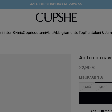
🔥SALDI ESTIVI:
FINO AL -50%
>>
💌REGALO PER I NUOVI: 20% DI SCONTO*
🚚SPEDIZIONE GRATUITA DA 49€
i interi
Bikinis
Copricostumi
Abiti
Abbigliamento
Top
Pantaloni & Jum
Abito con cave
22,90 €
MISURARE (EU)
S(36)
M(38)
LISTA 