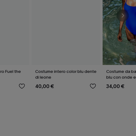
ro Fuel the
Costume intero color blu dente
Costume da ba
di leone
blu con onde e
40,00 €
34,00 €