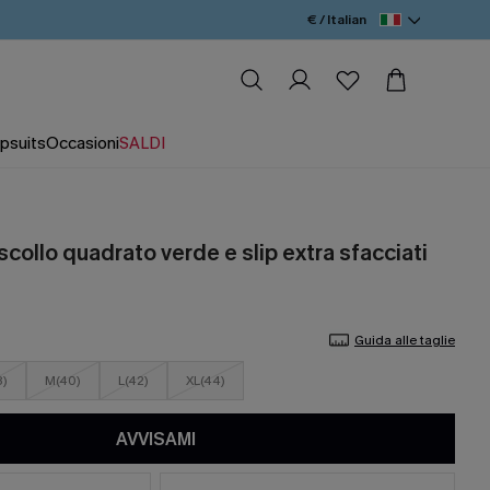
€ / Italian
psuits
Occasioni
SALDI
 scollo quadrato verde e slip extra sfacciati
Guida alle taglie
8)
M(40)
L(42)
XL(44)
AVVISAMI