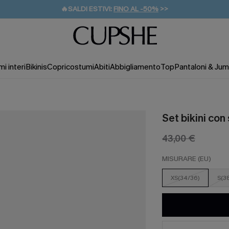
🔥SALDI ESTIVI:
FINO AL -50%
>>
💌REGALO PER I NUOVI: 20% DI SCONTO*
🚚SPEDIZIONE GRATUITA DA 49€
i interi
Bikinis
Copricostumi
Abiti
Abbigliamento
Top
Pantaloni & Jum
Set bikini con
43,00 €
MISURARE (EU)
XS(34/36)
S(3