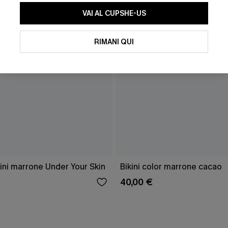
VAI AL CUPSHE-US
RIMANI QUI
ini marrone Under Your Skin
Bikini color marrone cacao
40,00 €