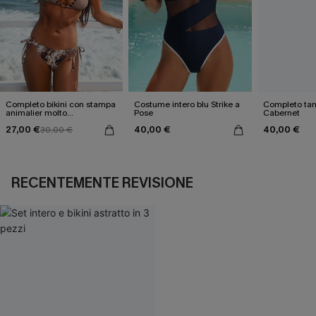
Completo bikini con stampa
Costume intero blu Strike a
Completo tan
animalier molto
Pose
Cabernet
accattivante
27,00 €
40,00 €
40,00 €
30,00 €
RECENTEMENTE REVISIONE