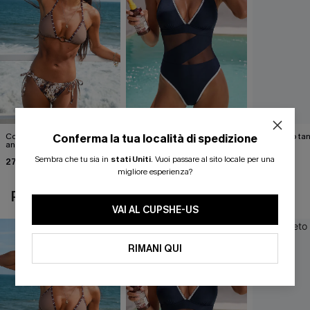
Completo bikini con stampa
Costume intero blu Strike a
Completo tan
Conferma la tua località di spedizione
animalier molto
Pose
Cabernet
accattivante
Sembra che tu sia in
stati Uniti
.
Vuoi passare al sito locale per una
27,00 €
40,00 €
40,00 €
30,00 €
migliore esperienza?
POTREBBE INTERESSARTI ANCHE
VAI AL CUPSHE-US
RIMANI QUI