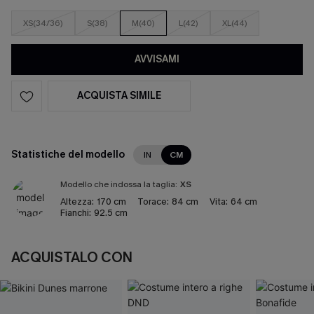
XS(34/36)
S(38)
M(40)
L(42)
XL(44)
AVVISAMI
ACQUISTA SIMILE
Statistiche del modello
IN
CM
Modello che indossa la taglia:
XS
Altezza:
170 cm
Torace:
84 cm
Vita:
64 cm
Fianchi:
92.5 cm
ACQUISTALO CON