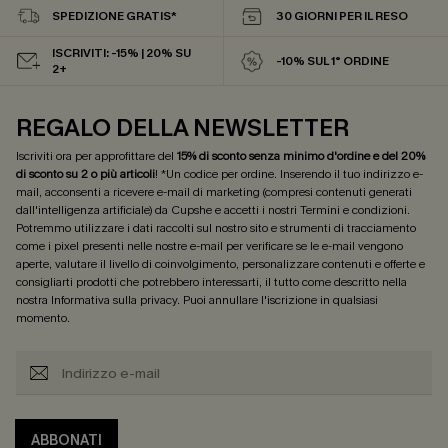
SPEDIZIONE GRATIS*
30 GIORNI PER IL RESO
ISCRIVITI: -15% | 20% SU
-10% SUL 1° ORDINE
2+
REGALO DELLA NEWSLETTER
Iscriviti ora per approfittare del
15% di sconto senza minimo d'ordine e del 20%
di sconto su 2 o più articoli
! *Un codice per ordine. Inserendo il tuo indirizzo e-
mail, acconsenti a ricevere e-mail di marketing (compresi contenuti generati
dall'intelligenza artificiale) da Cupshe e accetti i nostri
Termini e condizioni
.
Potremmo utilizzare i dati raccolti sul nostro sito e strumenti di tracciamento
come i pixel presenti nelle nostre e-mail per verificare se le e-mail vengono
aperte, valutare il livello di coinvolgimento, personalizzare contenuti e offerte e
consigliarti prodotti che potrebbero interessarti, il tutto come descritto nella
nostra
Informativa sulla privacy
. Puoi annullare l'iscrizione in qualsiasi
momento.
ABBONATI