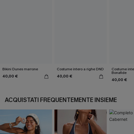
Bikini Dunes marrone
Costume intero a righe DND
Costume inte
Bonafide
40,00 €
40,00 €
40,00 €
ACQUISTATI FREQUENTEMENTE INSIEME