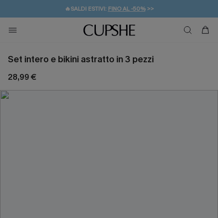
🔥SALDI ESTIVI:
FINO AL -50%
>>
💌REGALO PER I NUOVI: 20% DI SCONTO*
🚚SPEDIZIONE GRATUITA DA 49€
Set intero e bikini astratto in 3 pezzi
28,99 €