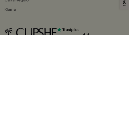
Carta Regalo
Klarna
4.4
SEGUICI SU
©2026 CUPSHE ITALIA
Informativa sulla privacy
|
Termini e condizioni
Gestione dei cookie