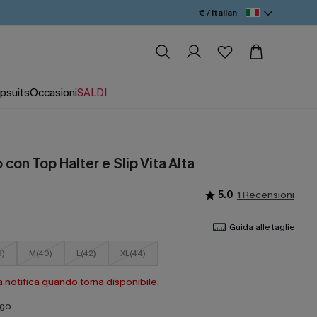
€ / Italian
psuits
Occasioni
SALDI
 con Top Halter e Slip Vita Alta
5.0
1 Recensioni
Guida alle taglie
8)
M(40)
L(42)
XL(44)
a notifica quando torna disponibile.
ago