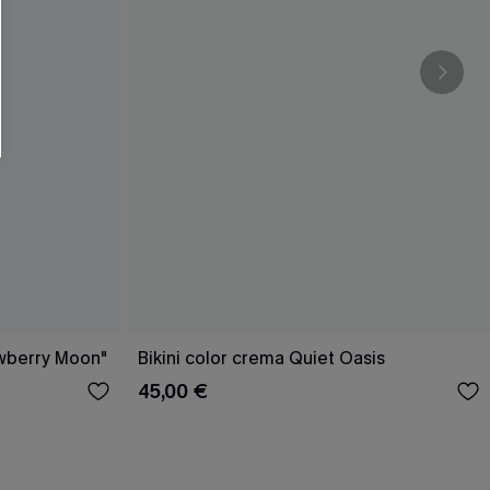
O SCONT
ere e-mail di marketing (compresi contenuti
ti i nostri
Termini e condizioni
. Potremmo
 di tracciamento come i pixel presenti nelle
rte, valutare il livello di coinvolgimento,
dotti che potrebbero interessarti, il tutto
y
. Puoi annullare l'iscrizione in qualsiasi
awberry Moon"
Bikini color crema Quiet Oasis
45,00 €