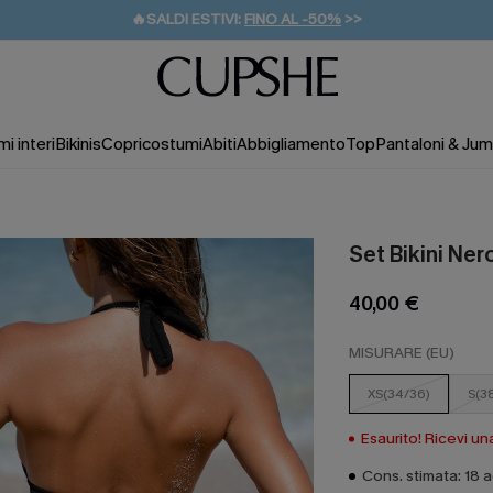
🔥SALDI ESTIVI:
FINO AL -50%
>>
💌REGALO PER I NUOVI: 20% DI SCONTO*
🚚SPEDIZIONE GRATUITA DA 49€
i interi
Bikinis
Copricostumi
Abiti
Abbigliamento
Top
Pantaloni & Jum
Set Bikini Nero
40,00 €
MISURARE (EU)
XS(34/36)
S(3
Esaurito! Ricevi un
Cons. stimata: 18 