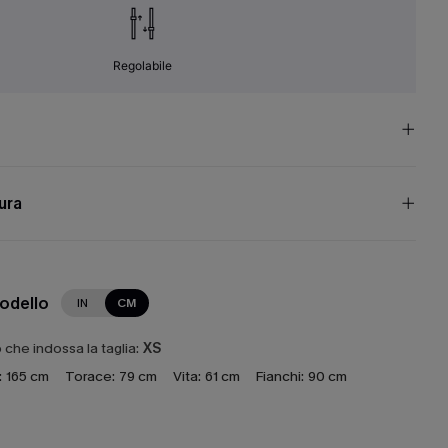
Regolabile
cura
modello
IN
CM
che indossa la taglia:
XS
:
165 cm
Torace:
79 cm
Vita:
61 cm
Fianchi:
90 cm