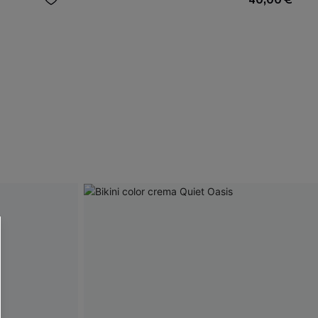
R OTTENERE
 MINIMO D'ORDINE
O PIÙ ARTICOLI