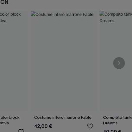
CON
olor block
Costume intero marrone Fable
Completo tankin
stiva
Dreams
42,00 €
40,00 €