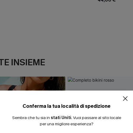
E INSIEME
ISCRIVITI PE
15% DI SCONTO SENZA
20% DI SCONTO SU 2 
Conferma la tua località di spedizione
Sembra che tu sia in
stati Uniti
.
Vuoi passare al sito locale
per una migliore esperienza?