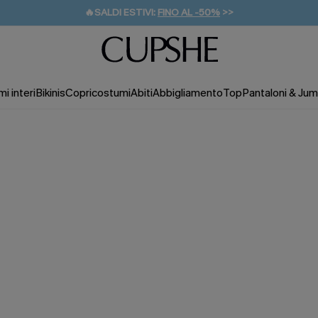
🔥SALDI ESTIVI:
FINO AL -50%
>>
💌REGALO PER I NUOVI: 20% DI SCONTO*
🚚SPEDIZIONE GRATUITA DA 49€
i interi
Bikinis
Copricostumi
Abiti
Abbigliamento
Top
Pantaloni & Jum