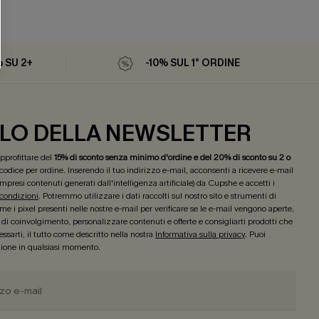
% SU 2+
-10% SUL 1° ORDINE
LO DELLA NEWSLETTER
 approfittare del
15% di sconto senza minimo d'ordine e del 20% di sconto su 2 o
 codice per ordine. Inserendo il tuo indirizzo e-mail, acconsenti a ricevere e-mail
mpresi contenuti generati dall'intelligenza artificiale) da Cupshe e accetti i
 condizioni
. Potremmo utilizzare i dati raccolti sul nostro sito e strumenti di
e i pixel presenti nelle nostre e-mail per verificare se le e-mail vengono aperte,
lo di coinvolgimento, personalizzare contenuti e offerte e consigliarti prodotti che
ssarti, il tutto come descritto nella nostra
Informativa sulla privacy
. Puoi
izione in qualsiasi momento.