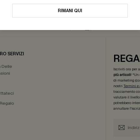
RIMANI QUI
30 GIORNI PER IL RESO
ISCRIVITI: -15% | 20
RO SERVIZI
REGA
a Delle
Iscriviti ora per
sioni
più articoli
! *Un
di marketing (co
nostri
Termini e
tracciamento com
ttateci
valutare il livel
 Regalo
potrebbero intere
annullare l'iscr