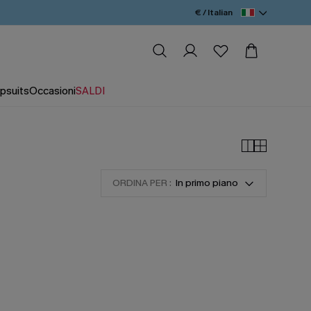
€ / Italian
psuits
Occasioni
SALDI
ORDINA PER :
In primo piano