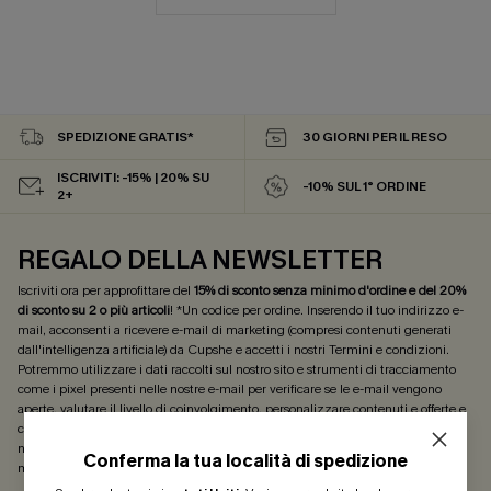
SPEDIZIONE GRATIS*
30 GIORNI PER IL RESO
ISCRIVITI: -15% | 20% SU
-10% SUL 1° ORDINE
2+
REGALO DELLA NEWSLETTER
Iscriviti ora per approfittare del
15% di sconto senza minimo d'ordine e del 20%
di sconto su 2 o più articoli
! *Un codice per ordine. Inserendo il tuo indirizzo e-
mail, acconsenti a ricevere e-mail di marketing (compresi contenuti generati
dall'intelligenza artificiale) da Cupshe e accetti i nostri
Termini e condizioni
.
Potremmo utilizzare i dati raccolti sul nostro sito e strumenti di tracciamento
come i pixel presenti nelle nostre e-mail per verificare se le e-mail vengono
aperte, valutare il livello di coinvolgimento, personalizzare contenuti e offerte e
consigliarti prodotti che potrebbero interessarti, il tutto come descritto nella
nostra
Informativa sulla privacy
. Puoi annullare l'iscrizione in qualsiasi
Conferma la tua località di spedizione
momento.