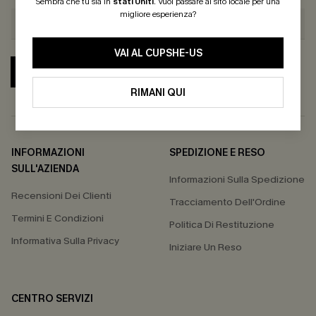
Sembra che tu sia in
stati Uniti
.
Vuoi passare al sito locale per una
migliore esperienza?
VAI AL CUPSHE-US
ABBONATI
RIMANI QUI
INFORMAZIONI
SPEDIZIONE E RESO
SULL'AZIENDA
Informazioni Sulla Spedizione
Recensioni Dei Clienti
Tracciamento Dell'Ordine
Termini E Condizioni
Politica Di Restituzione
Informativa Sulla Privacy
Iniziare Un Reso
CENTRO SERVIZI