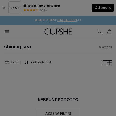
🎁-15% primo ordine app
Ottenere
50 k+
⚡️-15% SUGLI ESSENZIALI DA VACANZA |
ACQUISTA
🔥SALDI ESTIVI:
FINO AL -50%
>>
💌REGALO PER I NUOVI: 20% DI SCONTO*
🚚SPEDIZIONE GRATUITA DA 49€
shining sea
0
articoli
Filtri
ORDINA PER
NESSUN PRODOTTO
AZZERA FILTRI