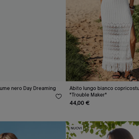
tume nero Day Dreaming
Abito lungo bianco copricos
"Trouble Maker"
44,00 €
NUOVI