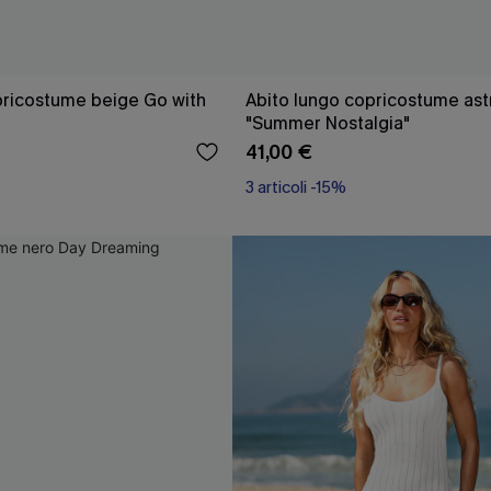
pricostume beige Go with
Abito lungo copricostume ast
"Summer Nostalgia"
41,00 €
3 articoli -15%