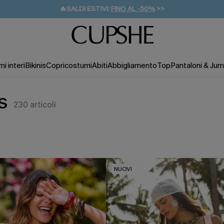
🔥SALDI ESTIVI:
FINO AL -50%
>>
💌REGALO PER I NUOVI: 20% DI SCONTO*
🚚SPEDIZIONE GRATUITA DA 49€
i interi
Bikinis
Copricostumi
Abiti
Abbigliamento
Top
Pantaloni & Jum
S
230
articoli
NUOVI