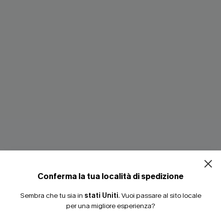
a righe Santorini Sky
Top copricostume beige dolc
miele
Conferma la tua località di spedizione
41,00 €
Sembra che tu sia in
stati Uniti
.
Vuoi passare al sito locale
3 articoli -15%
per una migliore esperienza?