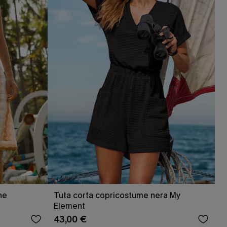
he
Tuta corta copricostume nera My
Element
43,00 €