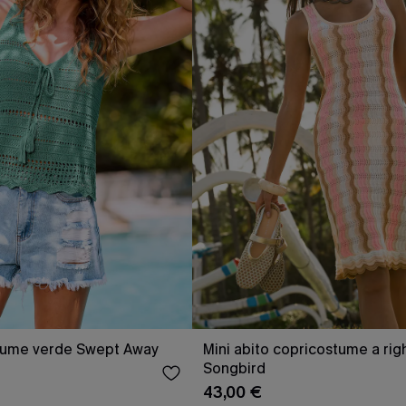
tume verde Swept Away
Mini abito copricostume a rig
Songbird
43,00 €