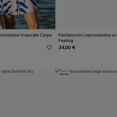
pricostume tropicale Carpe
Pantaloncini copricostume a 
Feeling
34,00 €
NUOVI