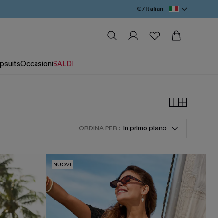
€ / Italian
psuits
Occasioni
SALDI
ORDINA PER :
In primo piano
NUOVI