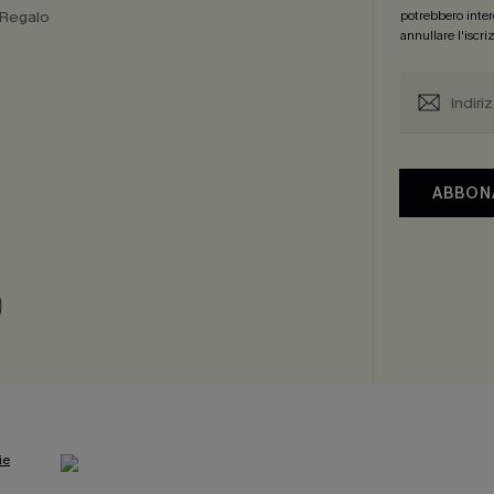
 Regalo
potrebbero intere
annullare l'iscr
a
ABBON
ie