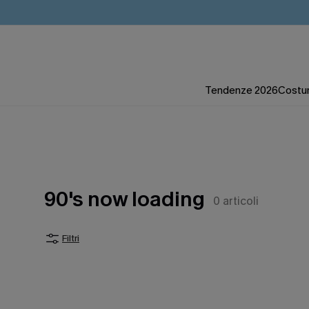
Tendenze 2026
Costum
90's now loading
0
articoli
Filtri