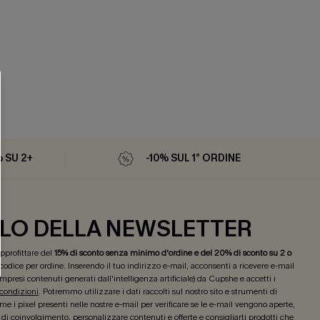
% SU 2+
-10% SUL 1° ORDINE
LO DELLA NEWSLETTER
 approfittare del
15% di sconto senza minimo d'ordine e del 20% di sconto su 2 o
 codice per ordine. Inserendo il tuo indirizzo e-mail, acconsenti a ricevere e-mail
mpresi contenuti generati dall'intelligenza artificiale) da Cupshe e accetti i
 condizioni
. Potremmo utilizzare i dati raccolti sul nostro sito e strumenti di
e i pixel presenti nelle nostre e-mail per verificare se le e-mail vengono aperte,
lo di coinvolgimento, personalizzare contenuti e offerte e consigliarti prodotti che