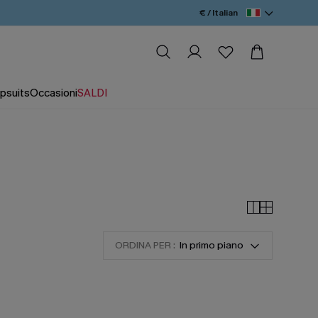
€ / Italian
psuits
Occasioni
SALDI
ORDINA PER :
In primo piano