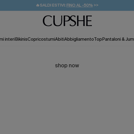
🔥SALDI ESTIVI:
FINO AL -50%
>>
💌REGALO PER I NUOVI: 20% DI SCONTO*
🚚SPEDIZIONE GRATUITA DA 49€
i interi
Bikinis
Copricostumi
Abiti
Abbigliamento
Top
Pantaloni & Jum
shop now