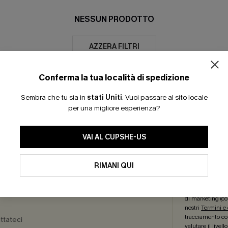
NESSUN PRODOTTO
AZZERA FILTRI
Conferma la tua località di spedizione
Sembra che tu sia in
stati Uniti
.
Vuoi passare al sito locale
per una migliore esperienza?
30 GIORNI PER IL RESO
ISCRIVITI: -15% | 20
VAI AL CUPSHE-US
RO SERVIZI
REGA
RIMANI QUI
a Delle
Iscriviti ora per
sioni
più articoli
! *Un
di marketing (co
nostri
Termini e
tracciamento com
ttateci
valutare il livel