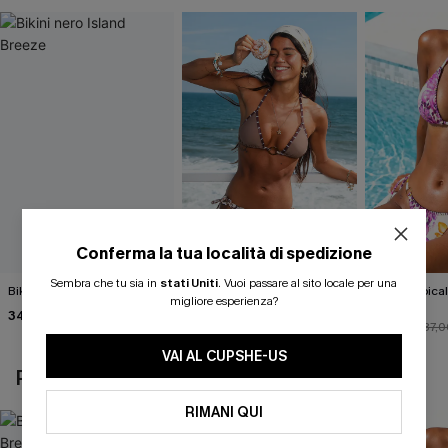
Conferma la tua località di spedizione
Sembra che tu sia in
stati Uniti
.
Vuoi passare al sito locale per una
Bikini nero Island Breeze
Completo bikini con stampa
Bikini tropica
migliore esperienza?
animalier molto
Fauna
34,00 €
accattivante
27,00 €
33,00 €
30,00 €
37,0
VAI AL CUPSHE-US
POTREBBE INTERESSARTI ANCHE
RIMANI QUI