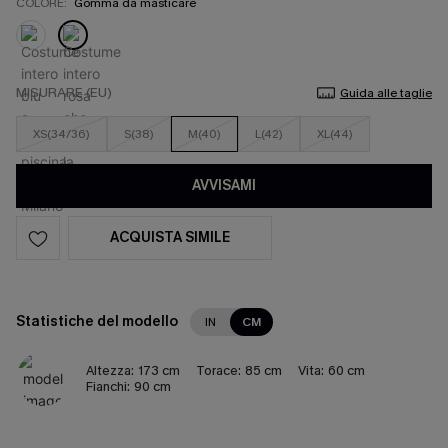
COLORE:
Gomma da masticare
MISURARE (EU)
Guida alle taglie
XS(34/36)
S(38)
M(40)
L(42)
XL(44)
AVVISAMI
ACQUISTA SIMILE
Statistiche del modello
IN
CM
Altezza:
173 cm
Torace:
85 cm
Vita:
60 cm
Fianchi:
90 cm