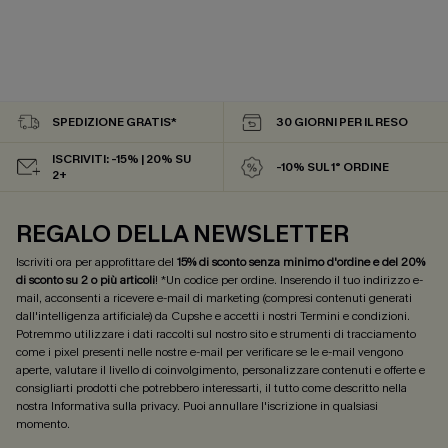
SPEDIZIONE GRATIS*
30 GIORNI PER IL RESO
ISCRIVITI: -15% | 20% SU
-10% SUL 1° ORDINE
2+
REGALO DELLA NEWSLETTER
Iscriviti ora per approfittare del
15% di sconto senza minimo d'ordine e del 20%
di sconto su 2 o più articoli
! *Un codice per ordine. Inserendo il tuo indirizzo e-
mail, acconsenti a ricevere e-mail di marketing (compresi contenuti generati
dall'intelligenza artificiale) da Cupshe e accetti i nostri
Termini e condizioni
.
Potremmo utilizzare i dati raccolti sul nostro sito e strumenti di tracciamento
come i pixel presenti nelle nostre e-mail per verificare se le e-mail vengono
aperte, valutare il livello di coinvolgimento, personalizzare contenuti e offerte e
consigliarti prodotti che potrebbero interessarti, il tutto come descritto nella
nostra
Informativa sulla privacy
. Puoi annullare l'iscrizione in qualsiasi
momento.