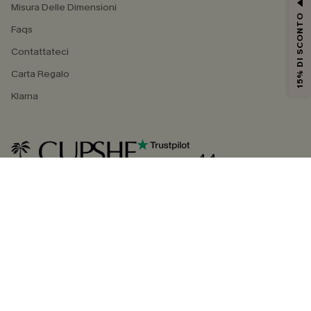
Misura Delle Dimensioni
15% DI SCONTO
Faqs
Contattateci
Carta Regalo
Klarna
4.4
SEGUICI SU
©2026 CUPSHE ITALIA