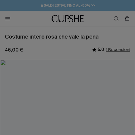
🔥SALDI ESTIVI:
FINO AL -50%
>>
💌REGALO PER I NUOVI: 20% DI SCONTO*
🚚SPEDIZIONE GRATUITA DA 49€
Costume intero rosa che vale la pena
46,00 €
5.0
1 Recensioni