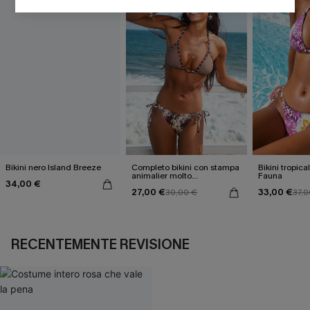
Bikini nero Island Breeze
Completo bikini con stampa
Bikini tropica
animalier molto
Fauna
34,00 €
accattivante
27,00 €
33,00 €
30,00 €
37,0
RECENTEMENTE REVISIONE