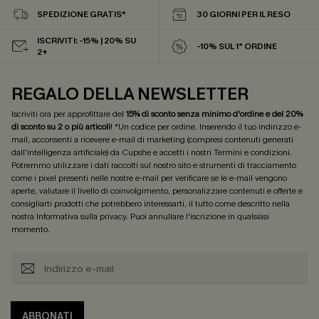
SPEDIZIONE GRATIS*
30 GIORNI PER IL RESO
ISCRIVITI: -15% | 20% SU
-10% SUL 1° ORDINE
2+
REGALO DELLA NEWSLETTER
Iscriviti ora per approfittare del
15% di sconto senza minimo d'ordine e del 20%
di sconto su 2 o più articoli
! *Un codice per ordine. Inserendo il tuo indirizzo e-
mail, acconsenti a ricevere e-mail di marketing (compresi contenuti generati
dall'intelligenza artificiale) da Cupshe e accetti i nostri
Termini e condizioni
.
Potremmo utilizzare i dati raccolti sul nostro sito e strumenti di tracciamento
come i pixel presenti nelle nostre e-mail per verificare se le e-mail vengono
aperte, valutare il livello di coinvolgimento, personalizzare contenuti e offerte e
consigliarti prodotti che potrebbero interessarti, il tutto come descritto nella
nostra
Informativa sulla privacy
. Puoi annullare l'iscrizione in qualsiasi
momento.
ABBONATI