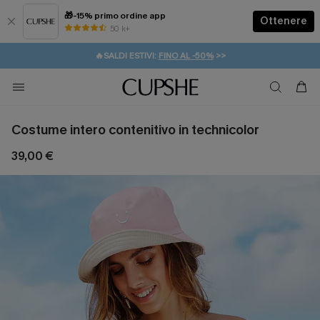
🎁-15% primo ordine app
Ottenere
50 k+
⚡️-15% SUGLI ESSENZIALI DA VACANZA |
ACQUISTA
🔥SALDI ESTIVI:
FINO AL -50%
>>
💌REGALO PER I NUOVI: 20% DI SCONTO*
🚚SPEDIZIONE GRATUITA DA 49€
Costume intero contenitivo in technicolor
39,00 €