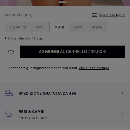
MISURARE (EU)
Guida alle taglie
XS(34/36)
S(38)
M(40)
L(42)
XL(44)
Cons. stimata: 19 ago
AGGIUNGI AL CARRELLO
/
39,00 €
I Sunchasers guadagneranno circa
195
punti.
Visualizza dettagli
SPEDIZIONE GRATUITA DA 49€
RESI & CAMBI
ENTRO 30 GIORNI