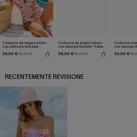
Costume da bagno intero
Costume da bagno intero
Costume inte
con delicata fantasia
con stampa floreale "Calla il
con stampa f
floreale.
Paradiso"
36,00 €
38,00 €
34,00 €
40,00 €
43,00 €
43,
RECENTEMENTE REVISIONE