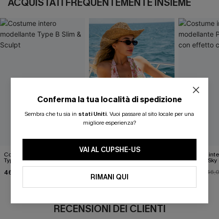
ACQUISTATI FREQUENTEMENTE INSIEME
Conferma la tua località di spedizione
Sembra che tu sia in
stati Uniti
.
Vuoi passare al sito locale per una
migliore esperienza?
VAI AL CUPSHE-US
Costume intero modellante
Costume da bagno intero
Costume inte
Type B Slim & Sculpt
con delicata fantasia
Paint the Sky 
floreale.
contenitivo
46,00 €
36,00 €
37,00 €
40,00 €
46,
RIMANI QUI
RECENSIONI DEI CLIENTI