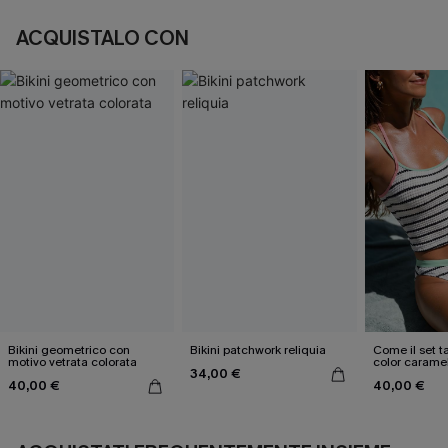
ACQUISTALO CON
Bikini geometrico con
Bikini patchwork reliquia
Come il set ta
motivo vetrata colorata
color carame
34,00 €
40,00 €
40,00 €