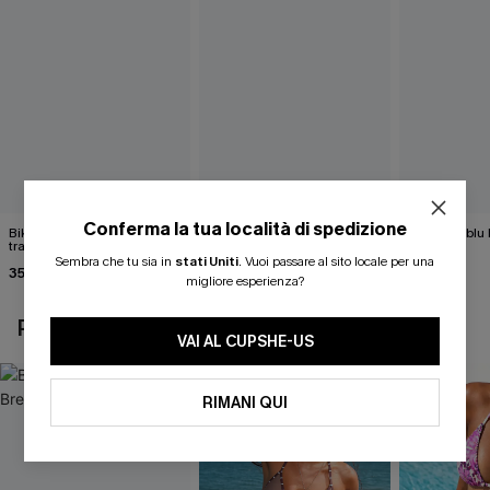
Conferma la tua località di spedizione
Bikini a righe con motivo
Completo bikini viola
Set bikini blu
tramonto romantico
Bahama Moment
34,00 €
Sembra che tu sia in
stati Uniti
.
Vuoi passare al sito locale per una
35,00 €
32,00 €
40,00 €
migliore esperienza?
POTREBBE INTERESSARTI ANCHE
VAI AL CUPSHE-US
RIMANI QUI