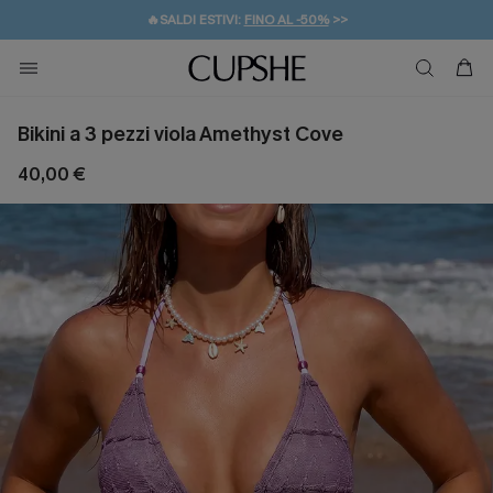
🔥SALDI ESTIVI:
FINO AL -50%
>>
💌REGALO PER I NUOVI: 20% DI SCONTO*
🚚SPEDIZIONE GRATUITA DA 49€
Bikini a 3 pezzi viola Amethyst Cove
40,00 €