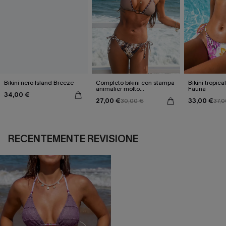
Bikini nero Island Breeze
Completo bikini con stampa
Bikini tropica
animalier molto
Fauna
34,00 €
accattivante
27,00 €
33,00 €
30,00 €
37,0
RECENTEMENTE REVISIONE