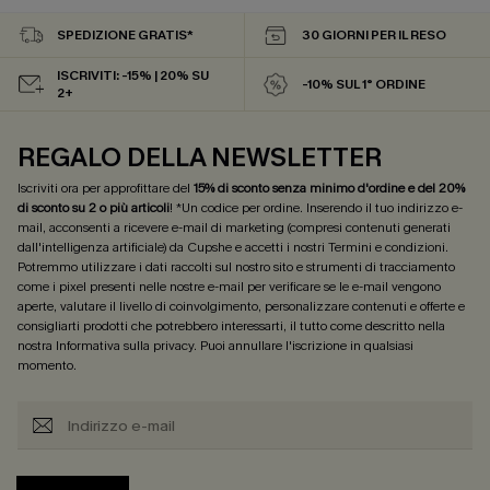
SPEDIZIONE GRATIS*
30 GIORNI PER IL RESO
ISCRIVITI: -15% | 20% SU
-10% SUL 1° ORDINE
2+
REGALO DELLA NEWSLETTER
Iscriviti ora per approfittare del
15% di sconto senza minimo d'ordine e del 20%
di sconto su 2 o più articoli
! *Un codice per ordine. Inserendo il tuo indirizzo e-
mail, acconsenti a ricevere e-mail di marketing (compresi contenuti generati
dall'intelligenza artificiale) da Cupshe e accetti i nostri
Termini e condizioni
.
Potremmo utilizzare i dati raccolti sul nostro sito e strumenti di tracciamento
come i pixel presenti nelle nostre e-mail per verificare se le e-mail vengono
aperte, valutare il livello di coinvolgimento, personalizzare contenuti e offerte e
consigliarti prodotti che potrebbero interessarti, il tutto come descritto nella
nostra
Informativa sulla privacy
. Puoi annullare l'iscrizione in qualsiasi
momento.