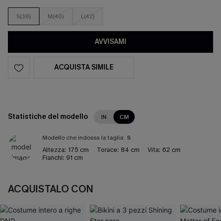
S(38)
M(40)
L(42)
AVVISAMI
ACQUISTA SIMILE
Statistiche del modello
IN
CM
Modello che indossa la taglia:
S
Altezza:
175 cm
Torace:
84 cm
Vita:
62 cm
Fianchi:
91 cm
ACQUISTALO CON