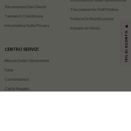
Informazioni Sulla Spedizione
Recensioni Dei Clienti
Tracciamento Dell'Ordine
Termini E Condizioni
Politica Di Restituzione
Informativa Sulla Privacy
Iniziare Un Reso
15% DI SCONTO
CENTRO SERVIZI
Misura Delle Dimensioni
Faqs
Contattateci
Carta Regalo
4.4