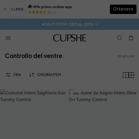
🎁-15% primo ordine app
Ottenere
50 k+
⚡️-15% SUGLI ESSENZIALI DA VACANZA |
ACQUISTA
🔥SALDI ESTIVI:
FINO AL -50%
>>
💌REGALO PER I NUOVI: 20% DI SCONTO*
🚚SPEDIZIONE GRATUITA DA 49€
Controllo del ventre
78
articoli
Filtri
ORDINA PER
-12%