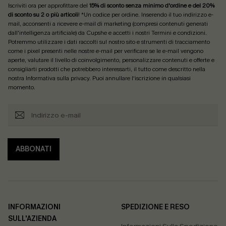
Iscriviti ora per approfittare del
15% di sconto senza minimo d'ordine e del 20%
di sconto su 2 o più articoli
! *Un codice per ordine. Inserendo il tuo indirizzo e-
mail, acconsenti a ricevere e-mail di marketing (compresi contenuti generati
dall'intelligenza artificiale) da Cupshe e accetti i nostri
Termini e condizioni
.
Potremmo utilizzare i dati raccolti sul nostro sito e strumenti di tracciamento
come i pixel presenti nelle nostre e-mail per verificare se le e-mail vengono
aperte, valutare il livello di coinvolgimento, personalizzare contenuti e offerte e
consigliarti prodotti che potrebbero interessarti, il tutto come descritto nella
nostra
Informativa sulla privacy
. Puoi annullare l'iscrizione in qualsiasi
momento.
ABBONATI
INFORMAZIONI
SPEDIZIONE E RESO
SULL'AZIENDA