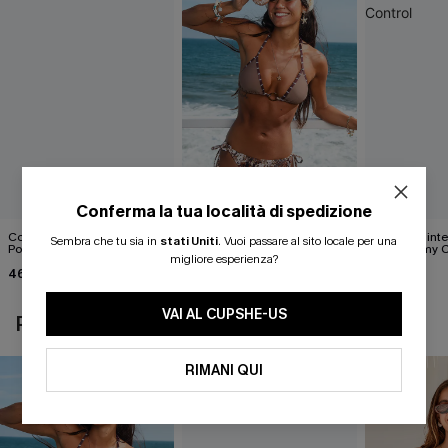
Conferma la tua località di spedizione
Costume intero contenitivo
Completo bikini con stampa
Costume inter
Sembra che tu sia in
stati Uniti
.
Vuoi passare al sito locale per una
Poolside Mood
animalier molto
Sun Tummy C
migliore esperienza?
accattivante
46,00 €
27,00 €
42,00 €
30,00 €
VAI AL CUPSHE-US
POTREBBE INTERESSARTI ANCHE
RIMANI QUI