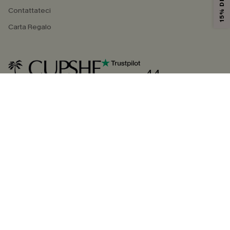
Contattateci
Carta Regalo
4.4
SEGUICI SU
©2026 CUPSHE ITALIA
Informativa sulla privacy
|
Termini e condizioni
Gestione dei cookie