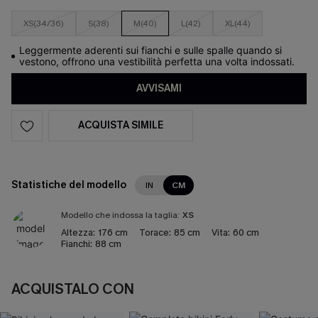
XS(34/36)
S(38)
M(40)
L(42)
XL(44)
Leggermente aderenti sui fianchi e sulle spalle quando si
vestono, offrono una vestibilità perfetta una volta indossati.
AVVISAMI
ACQUISTA SIMILE
Statistiche del modello
IN
CM
Modello che indossa la taglia:
XS
Altezza:
176 cm
Torace:
85 cm
Vita:
60 cm
Fianchi:
88 cm
ACQUISTALO CON