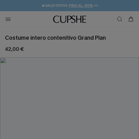
🔥SALDI ESTIVI:
FINO AL -50%
>>
💌REGALO PER I NUOVI: 20% DI SCONTO*
🚚SPEDIZIONE GRATUITA DA 49€
Costume intero contenitivo Grand Plan
42,00 €