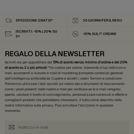
SPEDIZIONE GRATIS*
30 GIORNI PER IL RESO
ISCRIVITI: -15% | 20% SU
-10% SUL 1° ORDINE
2+
REGALO DELLA NEWSLETTER
Iscriviti ora per approfittare del
15% di sconto senza minimo d'ordine e del 20%
di sconto su 2 o più articoli
! *Un codice per ordine. Inserendo il tuo indirizzo e-
mail, acconsenti a ricevere e-mail di marketing (compresi contenuti generati
dall'intelligenza artificiale) da Cupshe e accetti i nostri
Termini e condizioni
.
Potremmo utilizzare i dati raccolti sul nostro sito e strumenti di tracciamento
come i pixel presenti nelle nostre e-mail per verificare se le e-mail vengono
aperte, valutare il livello di coinvolgimento, personalizzare contenuti e offerte e
consigliarti prodotti che potrebbero interessarti, il tutto come descritto nella
nostra
Informativa sulla privacy
. Puoi annullare l'iscrizione in qualsiasi
momento.