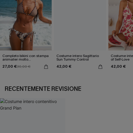
Completo bikini con stampa
Costume intero Sagittario
Costume inter
animalier molto
Sun Tummy Control
of Self-Love
accattivante
27,00 €
42,00 €
42,00 €
30,00 €
RECENTEMENTE REVISIONE