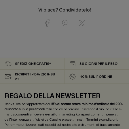
Vi piace? Condividetelo!
SPEDIZIONE GRATIS*
30 GIORNI PER IL RESO
ISCRIVITI: -15% | 20% SU
-10% SUL 1° ORDINE
2+
REGALO DELLA NEWSLETTER
Iscriviti ora per approfittare del
15% di sconto senza minimo d'ordine e del 20%
di sconto su 2 o più articoli
! *Un codice per ordine. Inserendo il tuo indirizzo e-
mail, acconsenti a ricevere e-mail di marketing (compresi contenuti generati
dall'intelligenza artificiale) da Cupshe e accetti i nostri
Termini e condizioni
.
Potremmo utilizzare i dati raccolti sul nostro sito e strumenti di tracciamento