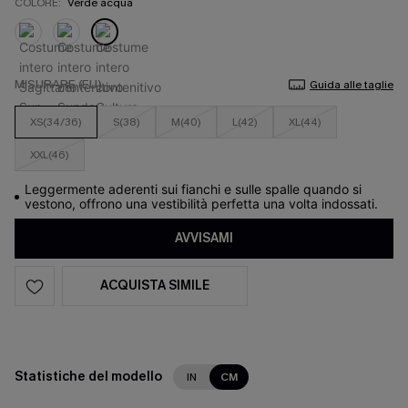
COLORE:
Verde acqua
MISURARE (EU)
Guida alle taglie
XS(34/36)
S(38)
M(40)
L(42)
XL(44)
XXL(46)
Leggermente aderenti sui fianchi e sulle spalle quando si
vestono, offrono una vestibilità perfetta una volta indossati.
AVVISAMI
ACQUISTA SIMILE
Statistiche del modello
IN
CM