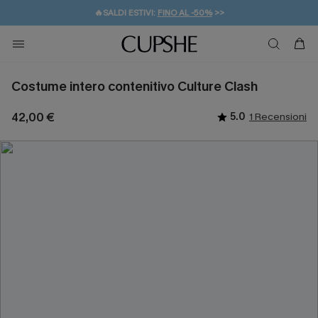
🔥SALDI ESTIVI:
FINO AL -50%
>>
💌REGALO PER I NUOVI: 20% DI SCONTO*
🚚SPEDIZIONE GRATUITA DA 49€
Costume intero contenitivo Culture Clash
42,00 €
5.0
1 Recensioni