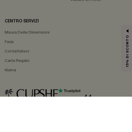
CENTRO SERVIZI
Misura Delle Dimensioni
15% DI SCONTO
Faqs
Contattateci
Carta Regalo
Klarna
4.4
SEGUICI SU