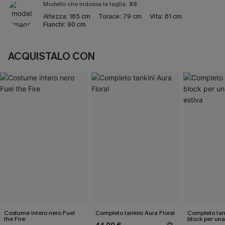
Modello che indossa la taglia:
XS
Altezza:
165 cm
Torace:
79 cm
Vita:
61 cm
Fianchi:
90 cm
ACQUISTALO CON
Costume intero nero Fuel
Completo tankini Aura Floral
Completo tank
the Fire
block per un
44,00 €
estiva