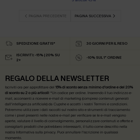
3 articoli -15%
PAGINA PRECEDENTE
PAGINA SUCCESSIVA
SPEDIZIONE GRATIS*
30 GIORNI PER IL RESO
ISCRIVITI: -15% | 20% SU
-10% SUL 1° ORDINE
2+
REGALO DELLA NEWSLETTER
Iscriviti ora per approfittare del
15% di sconto senza minimo d'ordine e del 20%
di sconto su 2 o più articoli
! *Un codice per ordine. Inserendo il tuo indirizzo e-
mail, acconsenti a ricevere e-mail di marketing (compresi contenuti generati
dall'intelligenza artificiale) da Cupshe e accetti i nostri
Termini e condizioni
.
Potremmo utilizzare i dati raccolti sul nostro sito e strumenti di tracciamento
come i pixel presenti nelle nostre e-mail per verificare se le e-mail vengono
aperte, valutare il livello di coinvolgimento, personalizzare contenuti e offerte e
consigliarti prodotti che potrebbero interessarti, il tutto come descritto nella
nostra
Informativa sulla privacy
. Puoi annullare l'iscrizione in qualsiasi
momento.