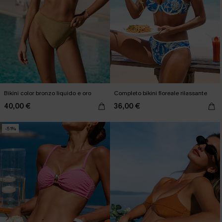
Bikini color bronzo liquido e oro
Completo bikini floreale rilassante
40,00 €
36,00 €
-51%