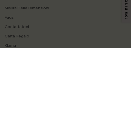
15% DI SCONTO
Misura Delle Dimensioni
Faqs
Contattateci
Carta Regalo
Klarna
4.4
SEGUICI SU
©2026 CUPSHE ITALIA