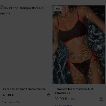
-13%
Bikini con stampa floreale marina
Completo bikini marrone Just
Between Us
37,00 €
28,00 €
32,00 €
3 articoli -15%