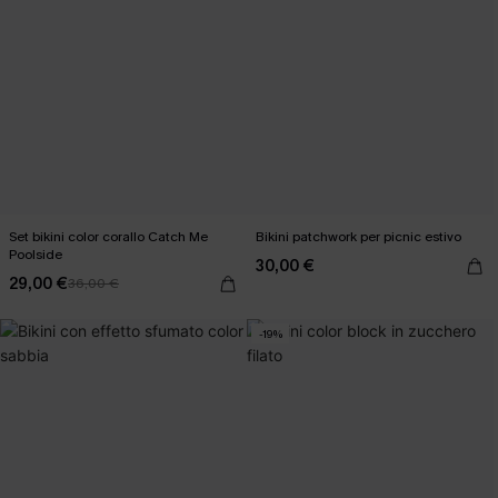
Set bikini color corallo Catch Me
Bikini patchwork per picnic estivo
Poolside
30,00 €
29,00 €
36,00 €
-19%