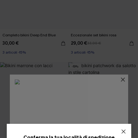
Completo bikini Deep End Blue
Eccezionale set bikini rosa
30,00 €
29,00 €
33,00 €
3 articoli -15%
3 articoli -15%
-19%
Conferma la tua località di spedizione