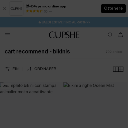
🎁-15% primo ordine app
Ottenere
50 k+
⚡️-15% SUGLI ESSENZIALI DA VACANZA |
ACQUISTA
🔥SALDI ESTIVI:
FINO AL -50%
>>
💌REGALO PER I NUOVI: 20% DI SCONTO*
🚚SPEDIZIONE GRATUITA DA 49€
cart recommend - bikinis
792
articoli
Filtri
ORDINA PER
-10%