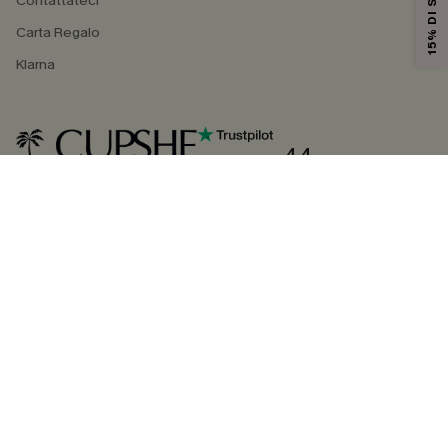
15% DI SCONTO
Contattateci
Carta Regalo
Klarna
4.4
SEGUICI SU
©2026 CUPSHE ITALIA
Informativa sulla privacy
|
Termini e condizioni
Gestione dei cookie