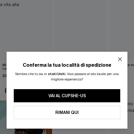
Conferma la tua località di spedizione
Midkini incrociato sul retro
Completo bikini marrone
Bikini color 
con stampa leopardata
Under Your Skin
40,00 €
classica e set a vita alta
Sembra che tu sia in
stati Uniti
.
Vuoi passare al sito locale per una
37,00 €
40,00 €
migliore esperienza?
POTREBBE INTERESSARTI ANCHE
VAI AL CUPSHE-US
RIMANI QUI