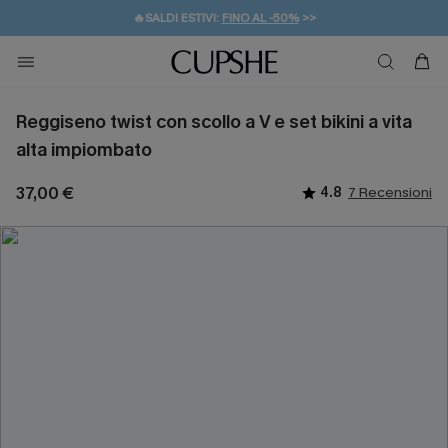
🔥SALDI ESTIVI:
FINO AL -50%
>>
💌REGALO PER I NUOVI: 20% DI SCONTO*
🚚SPEDIZIONE GRATUITA DA 49€
Reggiseno twist con scollo a V e set bikini a vita
alta impiombato
37,00 €
4.8
7 Recensioni