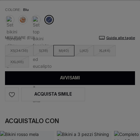
COLORE:
Blu
MISURARE (EU)
Guida alle taglie
XS(34/36)
S(38)
M(40)
L(42)
XL(44)
XXL(46)
AVVISAMI
ACQUISTA SIMILE
ACQUISTALO CON