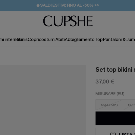
🔥SALDI ESTIVI:
FINO AL -50%
>>
💌REGALO PER I NUOVI: 20% DI SCONTO*
🚚SPEDIZIONE GRATUITA DA 49€
i interi
Bikinis
Copricostumi
Abiti
Abbigliamento
Top
Pantaloni & Jum
Set top bikini 
37,00 €
MISURARE (EU)
XS(34/36)
S(3
LISTA 