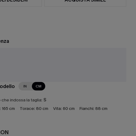
enza
modello
IN
CM
che indossa la taglia:
S
:
165 cm
Torace:
80 cm
Vita:
60 cm
Fianchi:
88 cm
CON