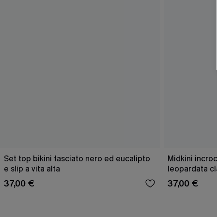
Set top bikini fasciato nero ed eucalipto
Midkini incro
e slip a vita alta
leopardata cla
37,00 €
37,00 €