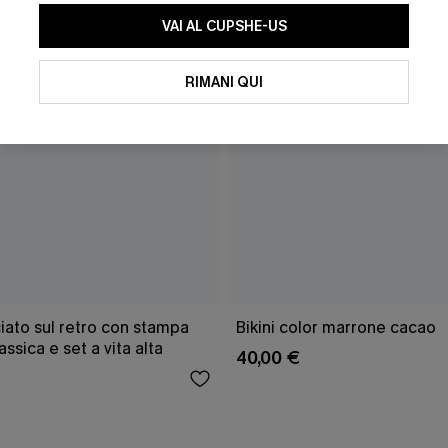
VAI AL CUPSHE-US
RIMANI QUI
ciato sul retro con stampa
Bikini color marrone cacao
ssica e set a vita alta
40,00 €