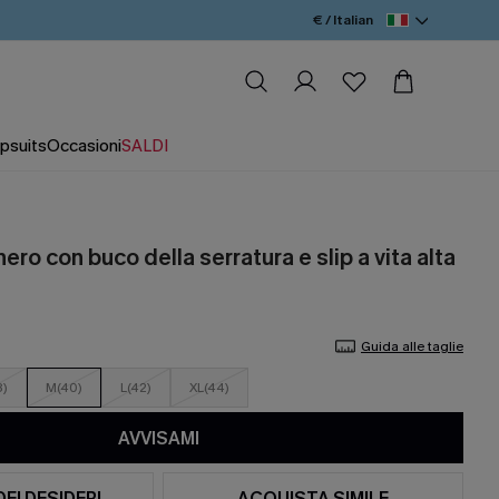
€ / Italian
psuits
Occasioni
SALDI
nero con buco della serratura e slip a vita alta
Guida alle taglie
8)
M(40)
L(42)
XL(44)
AVVISAMI
DEI DESIDERI
ACQUISTA SIMILE