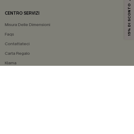
15% DI SCONTO
CENTRO SERVIZI
Misura Delle Dimensioni
Faqs
Contattateci
Carta Regalo
Klarna
4.4
SEGUICI SU