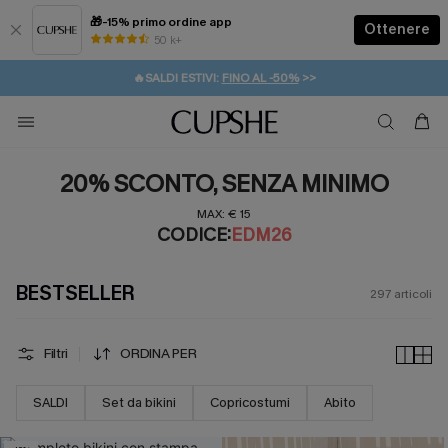
🎁-15% primo ordine app
Ottenere
50 k+
⚡️-15% SUGLI ESSENZIALI DA VACANZA |
ACQUISTA
🔥SALDI ESTIVI:
FINO AL -50%
>>
💌REGALO PER I NUOVI: 20% DI SCONTO*
🚚SPEDIZIONE GRATUITA DA 49€
20% SCONTO, SENZA MINIMO
MAX: € 15
CODICE:
EDM26
BESTSELLER
297
articoli
Filtri
ORDINA PER
SALDI
Set da bikini
Copricostumi
Abito