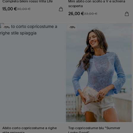
Completo bikini rosso Villa Life
Mini abito con scollo a V e schiena
scoperta
15,00 €
30,00 €
26,00 €
33,00 €
-15%
-16%
Abito corto copricostume a righe
Top copricostume blu "Summer
stile spiaggia
Looks Good"