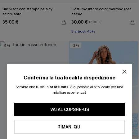
Bikini set con stampa paisley
Costume intero color marrone rosa
scintillante
cacao
35,00 €
30,00 €
37,00 €
3 articoli -15%
-51%
-21%
Conferma la tua località di spedizione
ISCRIVITI PER OTTENERE
Sembra che tu sia in
stati Uniti
.
Vuoi passare al sito locale per una
migliore esperienza?
15% DI SCONTO SENZA MINIMO D'ORDINE
20% DI SCONTO SU 2 O PIÙ ARTICOLI
VAI AL CUPSHE-US
RIMANI QUI