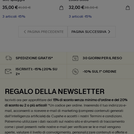
35,00 €
32,00 €
41,00 €
38,00 €
3 articoli -15%
3 articoli -15%
PAGINA PRECEDENTE
PAGINA SUCCESSIVA
SPEDIZIONE GRATIS*
30 GIORNI PER IL RESO
ISCRIVITI: -15% | 20% SU
-10% SUL 1° ORDINE
2+
REGALO DELLA NEWSLETTER
Iscriviti ora per approfittare del
15% di sconto senza minimo d'ordine e del 20%
di sconto su 2 o più articoli
! *Un codice per ordine. Inserendo il tuo indirizzo e-
mail, acconsenti a ricevere e-mail di marketing (compresi contenuti generati
dall'intelligenza artificiale) da Cupshe e accetti i nostri
Termini e condizioni
.
Potremmo utilizzare i dati raccolti sul nostro sito e strumenti di tracciamento
come i pixel presenti nelle nostre e-mail per verificare se le e-mail vengono
aperte, valutare il livello di coinvolgimento, personalizzare contenuti e offerte e