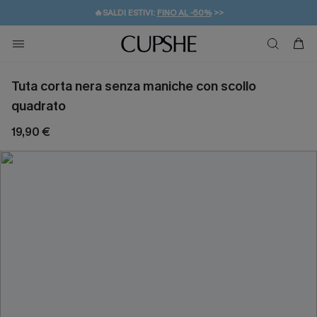
🔥SALDI ESTIVI:
FINO AL -50%
>>
💌REGALO PER I NUOVI: 20% DI SCONTO*
🚚SPEDIZIONE GRATUITA DA 49€
Tuta corta nera senza maniche con scollo
quadrato
19,90 €