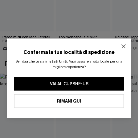
Pareo midi con lacci laterali
Top monospalla e bikini
Release Happ
neri
hipster Hazy Tenderness
lacci sul retro
Flower
bassa
22,00 €
35,00 €
31,00 €
24,00 €
39,0
Conferma la tua località di spedizione
Sembra che tu sia in
stati Uniti
.
Vuoi passare al sito locale per una
POTREBBE INTERESSARTI ANCHE
migliore esperienza?
VAI AL CUPSHE-US
RIMANI QUI