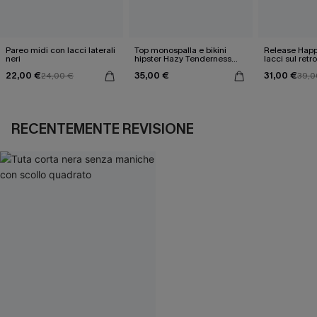
Pareo midi con lacci laterali
Top monospalla e bikini
Release Happ
neri
hipster Hazy Tenderness
lacci sul retro
Flower
bassa
22,00 €
35,00 €
31,00 €
24,00 €
39,0
RECENTEMENTE REVISIONE