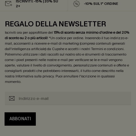
ISCRIVITI: -15% | 20% SU
-10% SUL 1° ORDINE
2+
REGALO DELLA NEWSLETTER
Iscriviti ora per approfittare del
15% di sconto senza minimo d'ordine e del 20%
di sconto su 2 o più articoli
! *Un codice per ordine. Inserendo il tuo indirizzo e-
mail, acconsenti a ricevere e-mail di marketing (compresi contenuti generati
dall'intelligenza artificiale) da Cupshe e accetti i nostri
Termini e condizioni
.
Potremmo utilizzare i dati raccolti sul nostro sito e strumenti di tracciamento
come i pixel presenti nelle nostre e-mail per verificare se le e-mail vengono
aperte, valutare il livello di coinvolgimento, personalizzare contenuti e offerte e
consigliarti prodotti che potrebbero interessarti, il tutto come descritto nella
nostra
Informativa sulla privacy
. Puoi annullare l'iscrizione in qualsiasi
momento.
ABBONATI