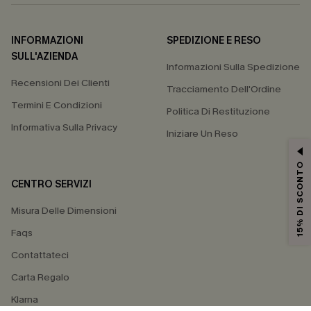
INFORMAZIONI
SPEDIZIONE E RESO
SULL'AZIENDA
Informazioni Sulla Spedizione
Recensioni Dei Clienti
Tracciamento Dell'Ordine
Termini E Condizioni
Politica Di Restituzione
Informativa Sulla Privacy
Iniziare Un Reso
15% DI SCONTO
CENTRO SERVIZI
Misura Delle Dimensioni
Faqs
Contattateci
Carta Regalo
Klarna