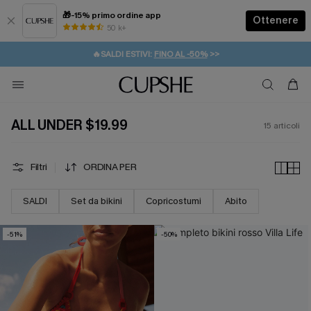
🎁-15% primo ordine app
Ottenere
50 k+
⚡️-15% SUGLI ESSENZIALI DA VACANZA |
ACQUISTA
🔥SALDI ESTIVI:
FINO AL -50%
>>
💌REGALO PER I NUOVI: 20% DI SCONTO*
🚚SPEDIZIONE GRATUITA DA 49€
ALL UNDER $19.99
15
articoli
Filtri
ORDINA PER
SALDI
Set da bikini
Copricostumi
Abito
-51%
-50%