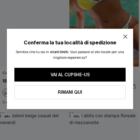
Conferma la tua località di spedizione
Sembra che tu sia in
stati Uniti
.
Vuoi passare al sito locale per una
migliore esperienza?
Completo bikini verde "Comeback"
Adoro questo set bikini geometrico
VAI AL CUPSHE-US
per me
18,00 €
37,00 €
17,00 €
35,00 €
RIMANI QUI
3 articoli -15%
-48%
-19%