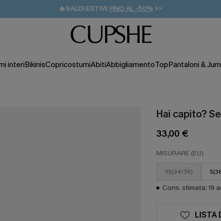
🔥SALDI ESTIVI:
FINO AL -50%
>>
💌REGALO PER I NUOVI: 20% DI SCONTO*
🚚SPEDIZIONE GRATUITA DA 49€
i interi
Bikinis
Copricostumi
Abiti
Abbigliamento
Top
Pantaloni & Jum
Hai capito? Se
33,00 €
MISURARE (EU)
XS(34/36)
S(3
Cons. stimata: 19 
LISTA 