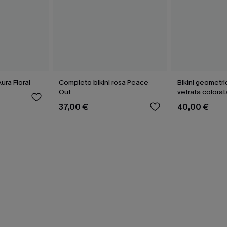
ura Floral
Completo bikini rosa Peace
Bikini geometr
Out
vetrata colorat
37,00 €
40,00 €