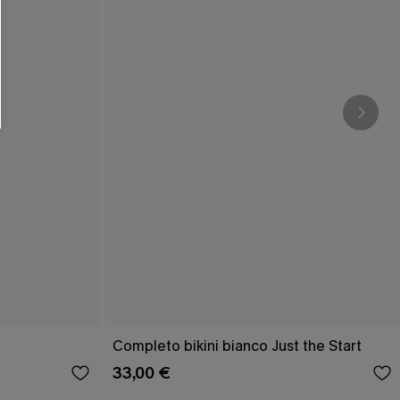
O SCONT
ere e-mail di marketing (compresi contenuti
ti i nostri
Termini e condizioni
. Potremmo
 di tracciamento come i pixel presenti nelle
rte, valutare il livello di coinvolgimento,
dotti che potrebbero interessarti, il tutto
y
. Puoi annullare l'iscrizione in qualsiasi
Completo bikini bianco Just the Start
33,00 €