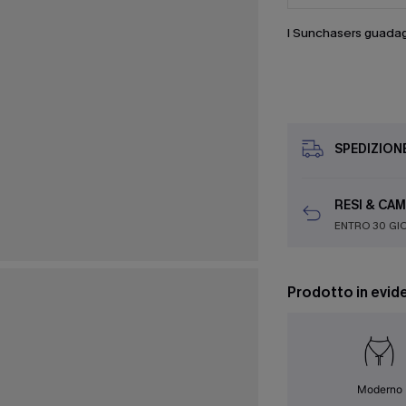
I Sunchasers guada
SPEDIZION
RESI & CAM
ENTRO 30 GI
Prodotto in evid
Moderno