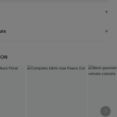
cura
CON