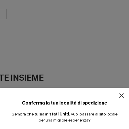
ISCRIVITI PE
E INSIEME
15% DI SCONTO SENZA
20% DI SCONTO SU 2 
Conferma la tua località di spedizione
Sembra che tu sia in
stati Uniti
.
Vuoi passare al sito locale
per una migliore esperienza?