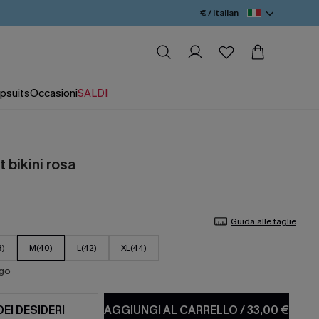
€ / Italian
psuits
Occasioni
SALDI
t bikini rosa
Guida alle taglie
8)
M(40)
L(42)
XL(44)
ago
DEI DESIDERI
AGGIUNGI AL CARRELLO
/
33,00 €