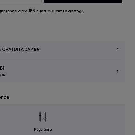
gneranno circa
165
punti.
Visualizza dettagli
E GRATUITA DA 49€
BI
ORNI
enza
Regolabile