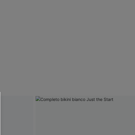
R OTTENERE
 MINIMO D'ORDINE
O PIÙ ARTICOLI