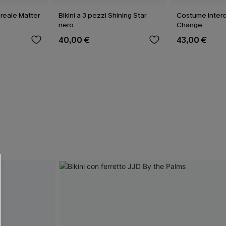
reale Matter
Bikini a 3 pezzi Shining Star
Costume inter
nero
Change
40,00 €
43,00 €