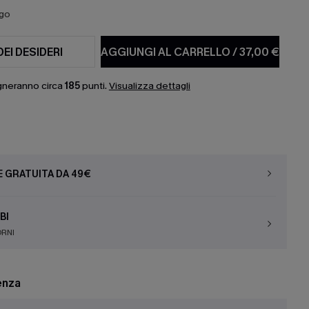
ago
DEI DESIDERI
AGGIUNGI AL CARRELLO
/
37,00 €
gneranno circa
185
punti.
Visualizza dettagli
E GRATUITA DA 49€
BI
ORNI
enza