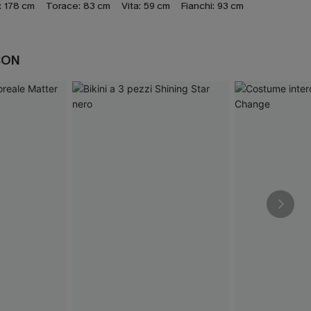
:
178 cm
Torace:
83 cm
Vita:
59 cm
Fianchi:
93 cm
CON