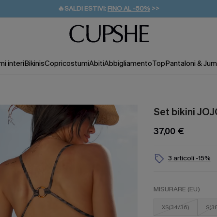
🔥SALDI ESTIVI:
FINO AL -50%
>>
💌REGALO PER I NUOVI: 20% DI SCONTO*
🚚SPEDIZIONE GRATUITA DA 49€
i interi
Bikinis
Copricostumi
Abiti
Abbigliamento
Top
Pantaloni & Jum
Set bikini JOJ
37,00 €
3 articoli -15%
MISURARE (EU)
XS(34/36)
S(3