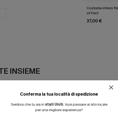
Costume intero flo
of Fact
37,00 €
E INSIEME
Conferma la tua località di spedizione
Sembra che tu sia in
stati Uniti
.
Vuoi passare al sito locale
per una migliore esperienza?