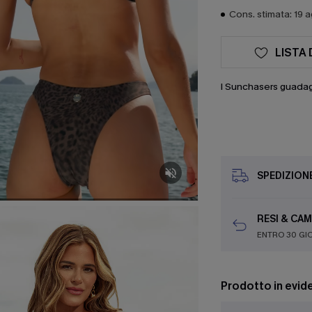
Cons. stimata: 19 
LISTA 
I Sunchasers guada
SPEDIZION
RESI & CAM
ENTRO 30 GI
Prodotto in evid