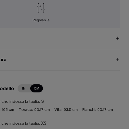
Regolabile
cura
modello
IN
CM
che indossa la taglia:
S
:
163 cm
Torace:
90.17 cm
Vita:
63.5 cm
Fianchi:
90.17 cm
che indossa la taglia:
XS