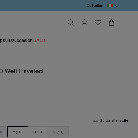
€ / Italian
psuits
Occasioni
SALDI
O Well Traveled
Guida alle taglie
8)
M(40)
L(42)
XL(44)