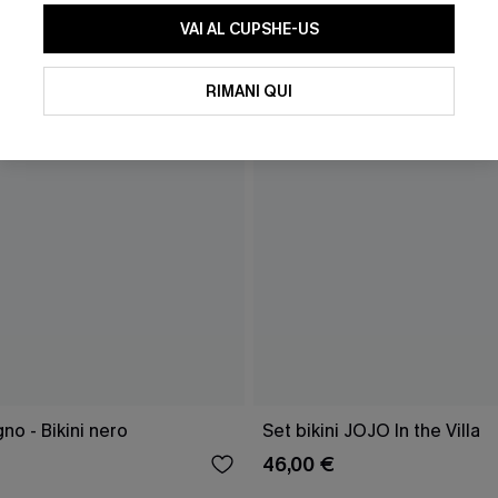
VAI AL CUPSHE-US
RIMANI QUI
o - Bikini nero
Set bikini JOJO In the Villa
46,00 €