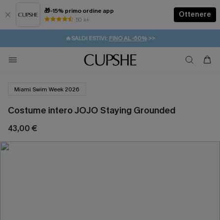
🎁-15% primo ordine app
Ottenere
50 k+
⚡️-15% SUGLI ESSENZIALI DA VACANZA |
ACQUISTA
🔥SALDI ESTIVI:
FINO AL -50%
>>
💌REGALO PER I NUOVI: 20% DI SCONTO*
🚚SPEDIZIONE GRATUITA DA 49€
Miami Swim Week 2026
Costume intero JOJO Staying Grounded
43,00 €