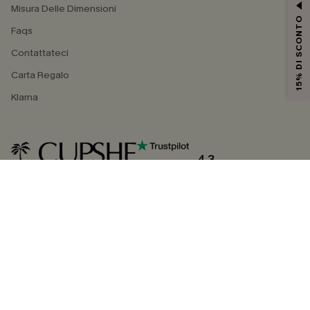
Misura Delle Dimensioni
15% DI SCONTO
Faqs
Contattateci
Carta Regalo
Klarna
4.3
SEGUICI SU
©2026 CUPSHE ITALIA