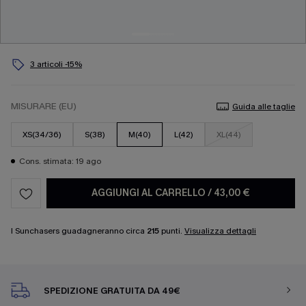
3 articoli -15%
MISURARE (EU)
Guida alle taglie
XS(34/36)
S(38)
M(40)
L(42)
XL(44)
Cons. stimata: 19 ago
AGGIUNGI AL CARRELLO
/
43,00 €
I Sunchasers guadagneranno circa
215
punti.
Visualizza dettagli
SPEDIZIONE GRATUITA DA 49€