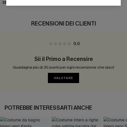
38,00 €
46,00 €
37,00 €
43,00 €
RECENSIONI DEI CLIENTI
0.0
Sii il Primo a Recensire
Guadagna più di 30 punti per ogni recensione che lasci!
VALUTARE
POTREBBE INTERESSARTI ANCHE