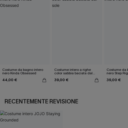
Costume da bagno intero
Costume intero a righe
Costume da b
nero Kinda Obsessed
color sabbia baciata dal
nero Step Rig
sole
44,00 €
39,00 €
39,00 €
RECENTEMENTE REVISIONE