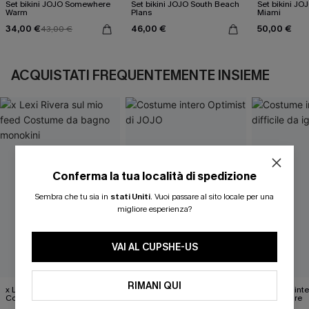
Set bikini JOJO Somewhere
Set bikini JOJO South Beach
Set bikini J
Warm
Plans
Miami
34,00 €
46,00 €
50,00 €
43,00 €
ACQUISTATI FREQUENTEMENTE INSIEME
Conferma la tua località di spedizione
Sembra che tu sia in
stati Uniti
.
Vuoi passare al sito locale per una
migliore esperienza?
VAI AL CUPSHE-US
RIMANI QUI
x Lexi Rivera sul mio feed
Costume intero Optimist di
Costume inter
Costume da bagno
JOJO
da ignorare
monokini