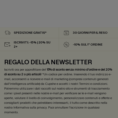
SPEDIZIONE GRATIS*
30 GIORNI PER IL RESO
ISCRIVITI: -15% | 20% SU
-10% SUL 1° ORDINE
2+
REGALO DELLA NEWSLETTER
Iscriviti ora per approfittare del
15% di sconto senza minimo d'ordine e del 20%
di sconto su 2 o più articoli
! *Un codice per ordine. Inserendo il tuo indirizzo e-
mail, acconsenti a ricevere e-mail di marketing (compresi contenuti generati
dall'intelligenza artificiale) da Cupshe e accetti i nostri
Termini e condizioni
.
Potremmo utilizzare i dati raccolti sul nostro sito e strumenti di tracciamento
come i pixel presenti nelle nostre e-mail per verificare se le e-mail vengono
aperte, valutare il livello di coinvolgimento, personalizzare contenuti e offerte e
consigliarti prodotti che potrebbero interessarti, il tutto come descritto nella
nostra
Informativa sulla privacy
. Puoi annullare l'iscrizione in qualsiasi
momento.