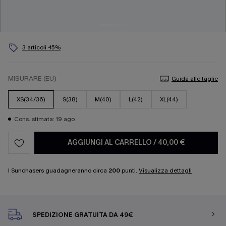
3 articoli -15%
MISURARE (EU)
Guida alle taglie
XS(34/36)
S(38)
M(40)
L(42)
XL(44)
Cons. stimata: 19 ago
AGGIUNGI AL CARRELLO
/
40,00 €
I Sunchasers guadagneranno circa
200
punti.
Visualizza dettagli
SPEDIZIONE GRATUITA DA 49€