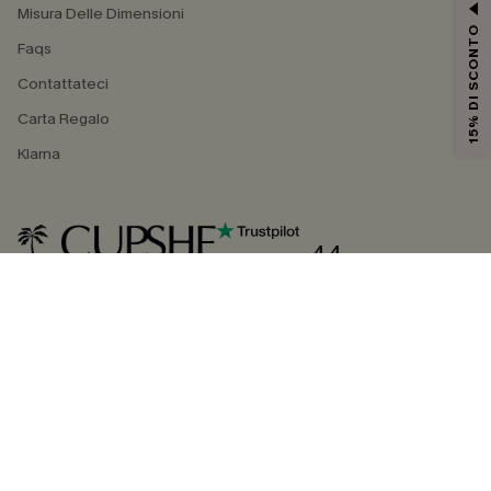
Misura Delle Dimensioni
15% DI SCONTO
Faqs
Contattateci
Carta Regalo
Klarna
4.4
SEGUICI SU
©2026 CUPSHE ITALIA