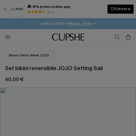
🎁-15% primo ordine app
Ottenere
50 k+
⚡️-15% SUGLI ESSENZIALI DA VACANZA |
ACQUISTA
🔥SALDI ESTIVI:
FINO AL -50%
>>
💌REGALO PER I NUOVI: 20% DI SCONTO*
🚚SPEDIZIONE GRATUITA DA 49€
Miami Swim Week 2026
Set bikini reversibile JOJO Setting Sail
40,00 €