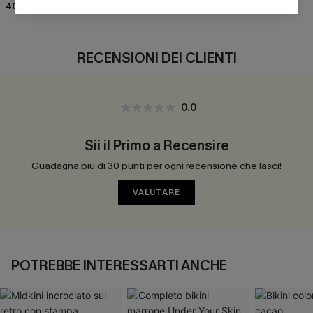
40,00 €
37,00 €
RECENSIONI DEI CLIENTI
0.0
Sii il Primo a Recensire
Guadagna più di 30 punti per ogni recensione che lasci!
VALUTARE
POTREBBE INTERESSARTI ANCHE