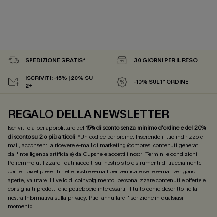
SPEDIZIONE GRATIS*
30 GIORNI PER IL RESO
ISCRIVITI: -15% | 20% SU
-10% SUL 1° ORDINE
2+
REGALO DELLA NEWSLETTER
Iscriviti ora per approfittare del
15% di sconto senza minimo d'ordine e del 20%
di sconto su 2 o più articoli
! *Un codice per ordine. Inserendo il tuo indirizzo e-
mail, acconsenti a ricevere e-mail di marketing (compresi contenuti generati
dall'intelligenza artificiale) da Cupshe e accetti i nostri
Termini e condizioni
.
Potremmo utilizzare i dati raccolti sul nostro sito e strumenti di tracciamento
come i pixel presenti nelle nostre e-mail per verificare se le e-mail vengono
aperte, valutare il livello di coinvolgimento, personalizzare contenuti e offerte e
consigliarti prodotti che potrebbero interessarti, il tutto come descritto nella
nostra
Informativa sulla privacy
. Puoi annullare l'iscrizione in qualsiasi
momento.