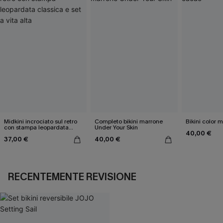
Midkini incrociato sul retro
Completo bikini marrone
Bikini color 
con stampa leopardata
Under Your Skin
40,00 €
classica e set a vita alta
37,00 €
40,00 €
RECENTEMENTE REVISIONE