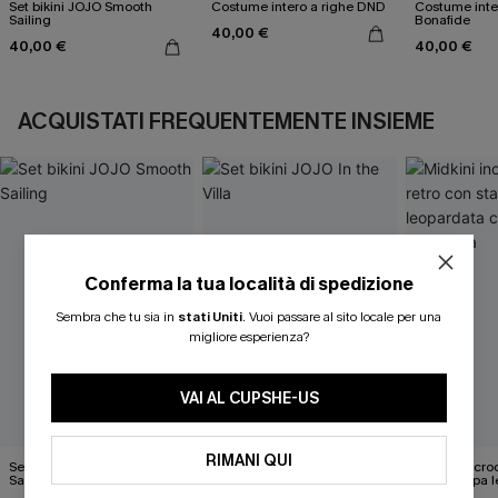
Set bikini JOJO Smooth
Costume intero a righe DND
Costume inte
Sailing
Bonafide
40,00 €
40,00 €
40,00 €
ACQUISTATI FREQUENTEMENTE INSIEME
Conferma la tua località di spedizione
Sembra che tu sia in
stati Uniti
.
Vuoi passare al sito locale per una
migliore esperienza?
VAI AL CUPSHE-US
RIMANI QUI
Set bikini JOJO Smooth
Set bikini JOJO In the Villa
Midkini incroc
Sailing
con stampa l
46,00 €
classica e set