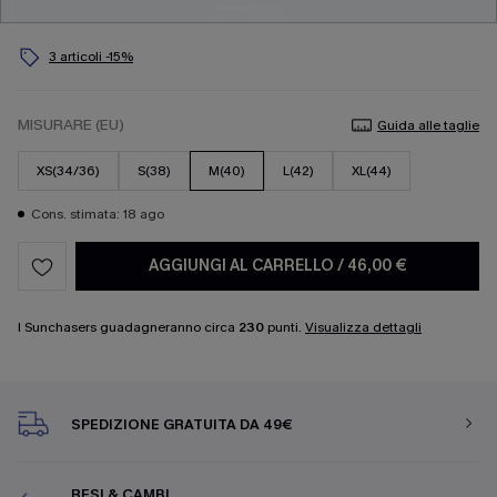
3 articoli -15%
MISURARE (EU)
Guida alle taglie
XS(34/36)
S(38)
M(40)
L(42)
XL(44)
Cons. stimata: 18 ago
AGGIUNGI AL CARRELLO
/
46,00 €
I Sunchasers guadagneranno circa
230
punti.
Visualizza dettagli
SPEDIZIONE GRATUITA DA 49€
RESI & CAMBI