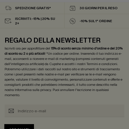
SPEDIZIONE GRATIS*
30 GIORNI PER IL RESO
ISCRIVITI: -15% | 20% SU
-10% SUL 1° ORDINE
2+
REGALO DELLA NEWSLETTER
Iscriviti ora per approfittare del
15% di sconto senza minimo d'ordine e del 20%
di sconto su 2 o più articoli
! *Un codice per ordine. Inserendo il tuo indirizzo e-
mail, acconsenti a ricevere e-mail di marketing (compresi contenuti generati
dall'intelligenza artificiale) da Cupshe e accetti i nostri
Termini e condizioni
.
Potremmo utilizzare i dati raccolti sul nostro sito e strumenti di tracciamento
come i pixel presenti nelle nostre e-mail per verificare se le e-mail vengono
aperte, valutare il livello di coinvolgimento, personalizzare contenuti e offerte e
consigliarti prodotti che potrebbero interessarti, il tutto come descritto nella
nostra
Informativa sulla privacy
. Puoi annullare l'iscrizione in qualsiasi
momento.