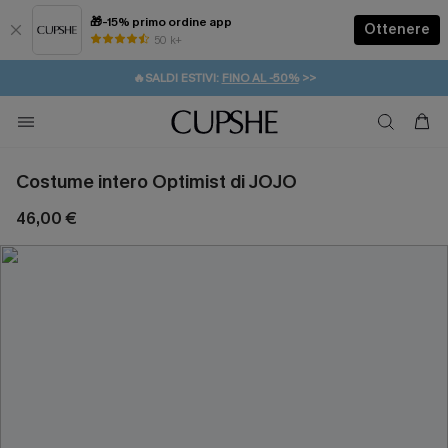
🎁-15% primo ordine app
Ottenere
50 k+
⚡️-15% SUGLI ESSENZIALI DA VACANZA |
ACQUISTA
🔥SALDI ESTIVI:
FINO AL -50%
>>
💌REGALO PER I NUOVI: 20% DI SCONTO*
🚚SPEDIZIONE GRATUITA DA 49€
Costume intero Optimist di JOJO
46,00 €