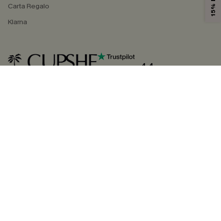
Carta Regalo
Klarna
4.4
SEGUICI SU
©2026 CUPSHE ITALIA
Informativa sulla privacy
|
Termini e condizioni
Gestione dei cookie