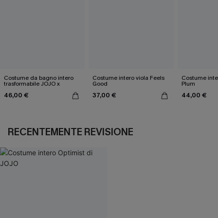
Costume da bagno intero
Costume intero viola Feels
Costume inter
trasformabile JOJO x
Good
Plum
46,00 €
37,00 €
44,00 €
RECENTEMENTE REVISIONE