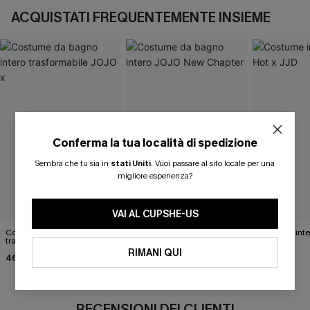
ACQUISTATI FREQUENTEMENTE INSIEME
Conferma la tua località di spedizione
Sembra che tu sia in
stati Uniti
.
Vuoi passare al sito locale per una
migliore esperienza?
VAI AL CUPSHE-US
Costume da bagno intero
Costume da bagno intero
Costume inter
trasformabile JOJO x
JOJO New Chapter
JJD
RIMANI QUI
46,00 €
46,00 €
39,00 €
RECENSIONI DEI CLIENTI