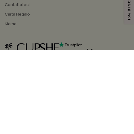
15% DI SCONTO
Contattateci
Carta Regalo
Klarna
4.4
SEGUICI SU
©2026 CUPSHE ITALIA
Informativa sulla privacy
|
Termini e condizioni
Gestione dei cookie