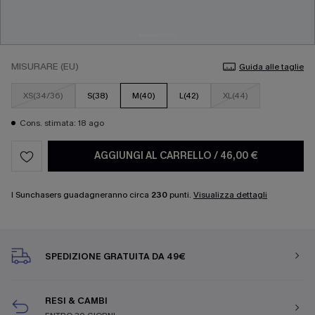
MISURARE (EU)
Guida alle taglie
XS(34/36)
S(38)
M(40)
L(42)
XL(44)
Cons. stimata: 18 ago
AGGIUNGI AL CARRELLO
/
46,00 €
I Sunchasers guadagneranno circa
230
punti.
Visualizza dettagli
SPEDIZIONE GRATUITA DA 49€
RESI & CAMBI