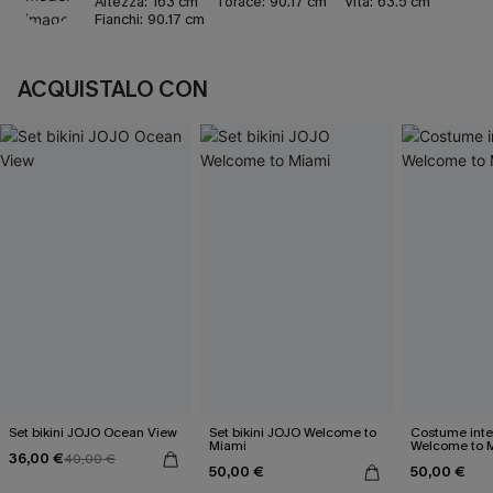
Altezza:
163 cm
Torace:
90.17 cm
Vita:
63.5 cm
Fianchi:
90.17 cm
ACQUISTALO CON
Set bikini JOJO Ocean View
Set bikini JOJO Welcome to
Costume inte
Miami
Welcome to 
36,00 €
40,00 €
50,00 €
50,00 €