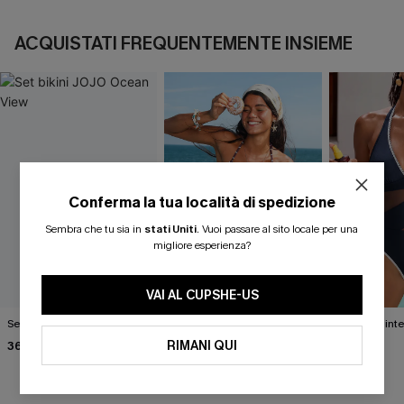
ACQUISTATI FREQUENTEMENTE INSIEME
Conferma la tua località di spedizione
Sembra che tu sia in
stati Uniti
.
Vuoi passare al sito locale per una
migliore esperienza?
VAI AL CUPSHE-US
Set bikini JOJO Ocean View
Completo bikini con stampa
Costume inter
animalier molto
Pose
RIMANI QUI
36,00 €
40,00 €
accattivante
27,00 €
40,00 €
30,00 €