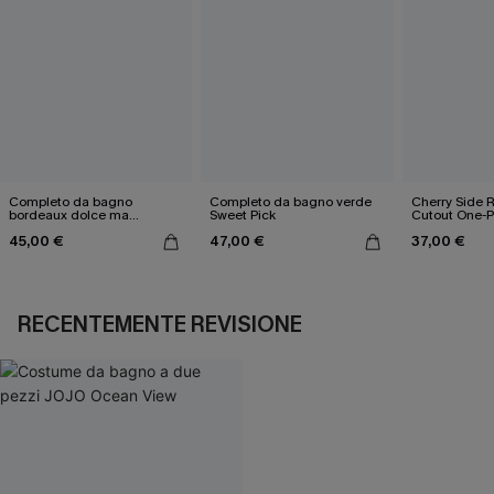
Completo da bagno
Completo da bagno verde
Cherry Side 
bordeaux dolce ma
Sweet Pick
Cutout One-P
piccante
45,00 €
47,00 €
37,00 €
RECENTEMENTE REVISIONE