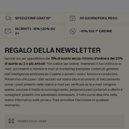
SPEDIZIONE GRATIS*
30 GIORNI PER IL RESO
ISCRIVITI: -15% | 20% SU
-10% SUL 1° ORDINE
2+
REGALO DELLA NEWSLETTER
Iscriviti ora per approfittare del
15% di sconto senza minimo d'ordine e del 20%
di sconto su 2 o più articoli
! *Un codice per ordine. Inserendo il tuo indirizzo e-
mail, acconsenti a ricevere e-mail di marketing (compresi contenuti generati
dall'intelligenza artificiale) da Cupshe e accetti i nostri
Termini e condizioni
.
Potremmo utilizzare i dati raccolti sul nostro sito e strumenti di tracciamento
come i pixel presenti nelle nostre e-mail per verificare se le e-mail vengono
aperte, valutare il livello di coinvolgimento, personalizzare contenuti e offerte e
consigliarti prodotti che potrebbero interessarti, il tutto come descritto nella
nostra
Informativa sulla privacy
. Puoi annullare l'iscrizione in qualsiasi
momento.