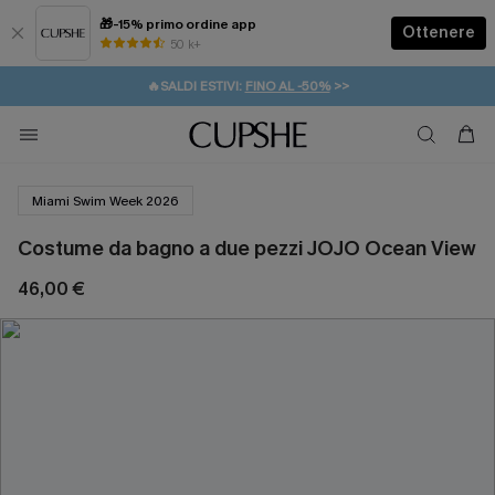
🎁-15% primo ordine app
Ottenere
50 k+
⚡️-15% SUGLI ESSENZIALI DA VACANZA |
ACQUISTA
🔥SALDI ESTIVI:
FINO AL -50%
>>
💌REGALO PER I NUOVI: 20% DI SCONTO*
🚚SPEDIZIONE GRATUITA DA 49€
Miami Swim Week 2026
Costume da bagno a due pezzi JOJO Ocean View
46,00 €