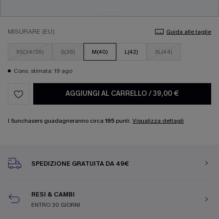
MISURARE (EU)
Guida alle taglie
XS(34/36)
S(38)
M(40)
L(42)
XL(44)
Cons. stimata: 19 ago
AGGIUNGI AL CARRELLO
/
39,00 €
I Sunchasers guadagneranno circa
195
punti.
Visualizza dettagli
SPEDIZIONE GRATUITA DA 49€
RESI & CAMBI
ENTRO 30 GIORNI