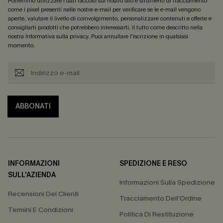
Potremmo utilizzare i dati raccolti sul nostro sito e strumenti di tracciamento
come i pixel presenti nelle nostre e-mail per verificare se le e-mail vengono
aperte, valutare il livello di coinvolgimento, personalizzare contenuti e offerte e
consigliarti prodotti che potrebbero interessarti, il tutto come descritto nella
nostra
Informativa sulla privacy
. Puoi annullare l'iscrizione in qualsiasi
momento.
ABBONATI
INFORMAZIONI
SPEDIZIONE E RESO
SULL'AZIENDA
Informazioni Sulla Spedizione
Recensioni Dei Clienti
Tracciamento Dell'Ordine
Termini E Condizioni
Politica Di Restituzione