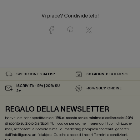
Vi piace? Condividetelo!
SPEDIZIONE GRATIS*
30 GIORNI PER IL RESO
ISCRIVITI: -15% | 20% SU
-10% SUL 1° ORDINE
2+
REGALO DELLA NEWSLETTER
Iscriviti ora per approfittare del
15% di sconto senza minimo d'ordine e del 20%
di sconto su 2 o più articoli
! *Un codice per ordine. Inserendo il tuo indirizzo e-
mail, acconsenti a ricevere e-mail di marketing (compresi contenuti generati
dall'intelligenza artificiale) da Cupshe e accetti i nostri
Termini e condizioni
.