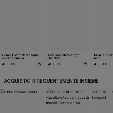
Come il set tankini a righe
Costume intero a righe
Bikini a 3 pez
color caramella
Bonafide
nero
40,00 €
40,00 €
40,00 €
ACQUISTATI FREQUENTEMENTE INSIEME