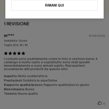
VALUTARE
RIMANI QUI
1 REVISIONE
m****
15/06/2026
Vestibilità:
Giusta
Taglia (EU):
M / M
I costumi sono esattamente come in foto e vestono bene. Il
catalogo è molto vasto e soprattutto sono stati spediti
immediatamente e sono arrivati subito. Riacquisterò
sicuramente altri prodotti da questo sito!
Aspetto:
Molto soddisfatto/a
Prestazioni:
Soddisfa le aspettative
Rapporto qualità/prezzo:
Rapporto qualità/prezzo giusto
Manodopera:
Buona
Tessuto:
Buona qualità
0