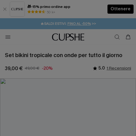
🎁-15% primo ordine app
Ottenere
50 k+
⚡️-15% SUGLI ESSENZIALI DA VACANZA |
ACQUISTA
🔥SALDI ESTIVI:
FINO AL -50%
>>
💌REGALO PER I NUOVI: 20% DI SCONTO*
🚚SPEDIZIONE GRATUITA DA 49€
Set bikini tropicale con onde per tutto il giorno
39,00 €
49,00 €
5.0
1 Recensioni
-20%