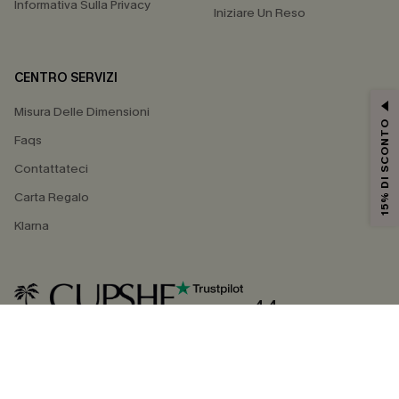
Informativa Sulla Privacy
Iniziare Un Reso
CENTRO SERVIZI
Misura Delle Dimensioni
15% DI SCONTO
Faqs
Contattateci
Carta Regalo
Klarna
4.4
SEGUICI SU