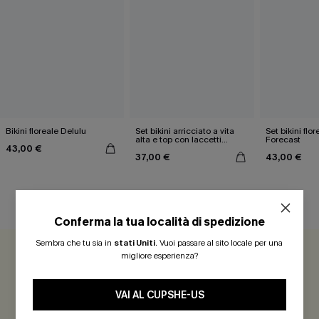
Bikini floreale Delulu
Set bikini arricciato a vita
Set bikini flo
alta e top con laccetti
Forecast
43,00 €
floreali Earthly Aruba
37,00 €
43,00 €
RECENSIONI DEI CLIENTI
Conferma la tua località di spedizione
Sembra che tu sia in
stati Uniti
.
Vuoi passare al sito locale per una
migliore esperienza?
5.0
1 REVISIONE
VAI AL CUPSHE-US
Guadagna più di 30 punti per ogni recensione che lasci!