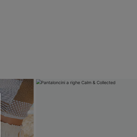
R OTTENERE
 MINIMO D'ORDINE
O PIÙ ARTICOLI