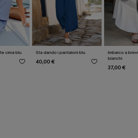
Mare attraverso di te cima blu
Sta dando i pantaloni blu
Imbarco a brev
bianchi
40,00 €
37,00 €