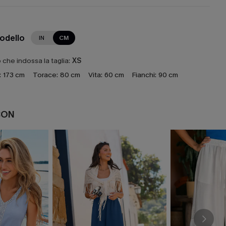
modello
IN
CM
che indossa la taglia:
XS
:
173 cm
Torace:
80 cm
Vita:
60 cm
Fianchi:
90 cm
CON