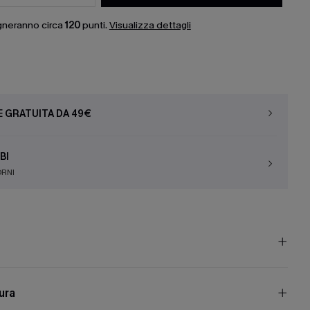
gneranno circa
120
punti.
Visualizza dettagli
E GRATUITA DA 49€
BI
ORNI
cura