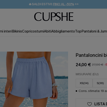
🔥SALDI ESTIVI:
FINO AL -50%
>>
💌REGALO PER I NUOVI: 20% DI SCONTO*
🚚SPEDIZIONE GRATUITA DA 49€
i interi
Bikinis
Copricostumi
Abiti
Abbigliamento
Top
Pantaloni & Jum
Pantaloncini b
24,00 €
27,00 €
-
MISURARE (EU)
XS(34)
S(36)
Cons. stimata: 19 
LISTA 