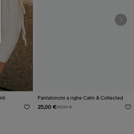
O SCONT
ere e-mail di marketing (compresi contenuti
ti i nostri
Termini e condizioni
. Potremmo
 di tracciamento come i pixel presenti nelle
rte, valutare il livello di coinvolgimento,
dotti che potrebbero interessarti, il tutto
y
. Puoi annullare l'iscrizione in qualsiasi
nti
Pantaloncini a righe Calm & Collected
25,00 €
28,00 €