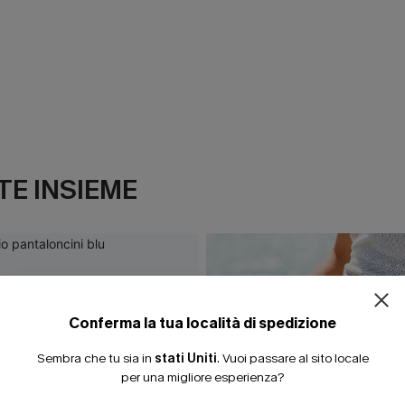
E INSIEME
ISCRIVITI PE
15% DI SCONTO SENZA
20% DI SCONTO SU 2 
Conferma la tua località di spedizione
Sembra che tu sia in
stati Uniti
.
Vuoi passare al sito locale
per una migliore esperienza?