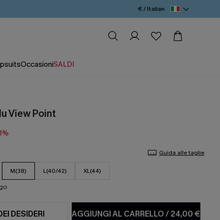
€ / Italian
psuits
Occasioni
SALDI
lu View Point
11%
Guida alle taglie
M(38)
L(40/42)
XL(44)
ago
DEI DESIDERI
AGGIUNGI AL CARRELLO
/
24,00 €