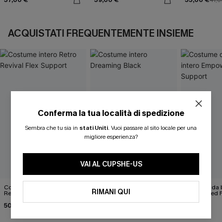
ACQUISTATI FREQUENTEMENTE INSIEME
Conferma la tua località di spedizione
Sembra che tu sia in
stati Uniti
.
Vuoi passare al sito locale per una
migliore esperienza?
VAI AL CUPSHE-US
Costume intero Retro
Costume intero Dreaming
Costume da b
RIMANI QUI
Revival Flex Support
Black
Empowered F
50,00 €
45,00 €
50,00 €
50,00 €