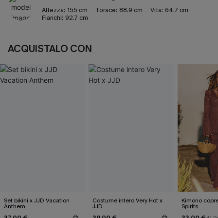
Altezza:
155 cm
Torace:
88.9 cm
Vita:
64.7 cm
Fianchi:
92.7 cm
ACQUISTALO CON
Set bikini x JJD Vacation
Costume intero Very Hot x
Kimono copre
Anthem
JJD
Spirits
37,00 €
39,00 €
33,00 €
41,0