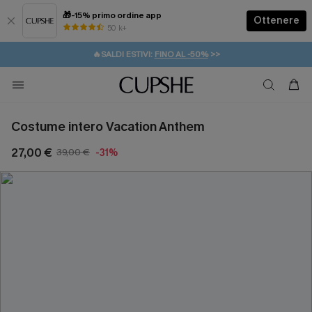
🎁-15% primo ordine app
Ottenere
50 k+
⚡️-15% SUGLI ESSENZIALI DA VACANZA |
ACQUISTA
🔥SALDI ESTIVI:
FINO AL -50%
>>
💌REGALO PER I NUOVI: 20% DI SCONTO*
🚚SPEDIZIONE GRATUITA DA 49€
Costume intero Vacation Anthem
27,00 €
39,00 €
-31%