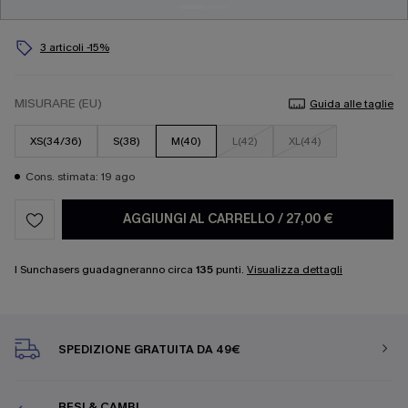
3 articoli -15%
MISURARE (EU)
Guida alle taglie
XS(34/36)
S(38)
M(40)
L(42)
XL(44)
Cons. stimata: 19 ago
AGGIUNGI AL CARRELLO
/
27,00 €
I Sunchasers guadagneranno circa
135
punti.
Visualizza dettagli
SPEDIZIONE GRATUITA DA 49€
RESI & CAMBI