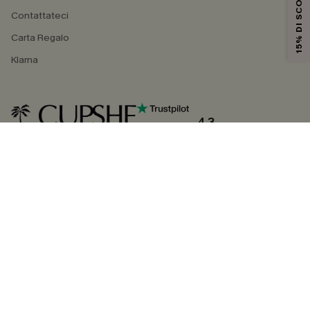
15% DI SCONTO
Contattateci
Carta Regalo
Klarna
4.3
SEGUICI SU
©2026 CUPSHE ITALIA
Informativa sulla privacy
|
Termini e condizioni
Gestione dei cookie