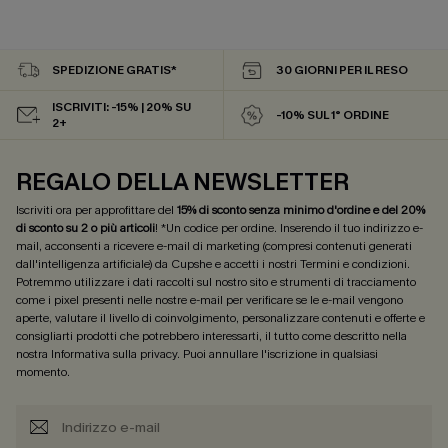
SPEDIZIONE GRATIS*
30 GIORNI PER IL RESO
ISCRIVITI: -15% | 20% SU
-10% SUL 1° ORDINE
2+
REGALO DELLA NEWSLETTER
Iscriviti ora per approfittare del
15% di sconto senza minimo d'ordine e del 20%
di sconto su 2 o più articoli
! *Un codice per ordine. Inserendo il tuo indirizzo e-
mail, acconsenti a ricevere e-mail di marketing (compresi contenuti generati
dall'intelligenza artificiale) da Cupshe e accetti i nostri
Termini e condizioni
.
Potremmo utilizzare i dati raccolti sul nostro sito e strumenti di tracciamento
come i pixel presenti nelle nostre e-mail per verificare se le e-mail vengono
aperte, valutare il livello di coinvolgimento, personalizzare contenuti e offerte e
consigliarti prodotti che potrebbero interessarti, il tutto come descritto nella
nostra
Informativa sulla privacy
. Puoi annullare l'iscrizione in qualsiasi
momento.