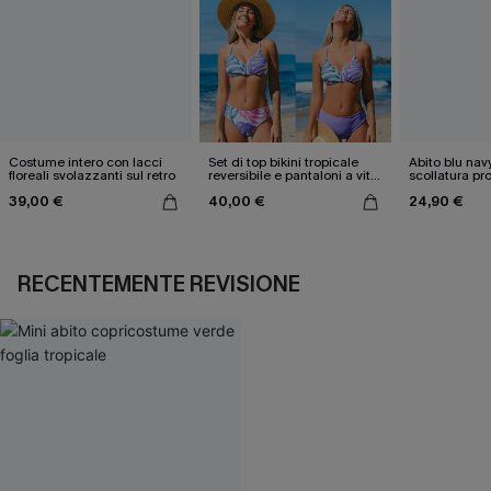
Costume intero con lacci
Set di top bikini tropicale
Abito blu nav
floreali svolazzanti sul retro
reversibile e pantaloni a vita
scollatura pr
media
cintura doppi
39,00 €
40,00 €
24,90 €
RECENTEMENTE REVISIONE