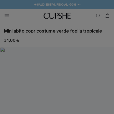
🔥SALDI ESTIVI:
FINO AL -50%
>>
💌REGALO PER I NUOVI: 20% DI SCONTO*
🚚SPEDIZIONE GRATUITA DA 49€
Mini abito copricostume verde foglia tropicale
34,00 €