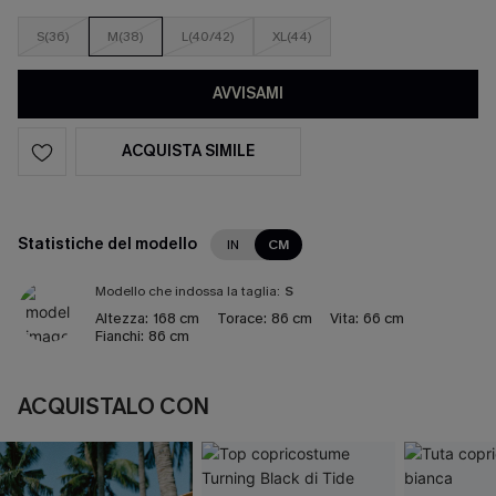
S(36)
M(38)
L(40/42)
XL(44)
AVVISAMI
ACQUISTA SIMILE
Statistiche del modello
IN
CM
Modello che indossa la taglia:
S
Altezza:
168 cm
Torace:
86 cm
Vita:
66 cm
Fianchi:
86 cm
ACQUISTALO CON