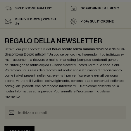
SPEDIZIONE GRATIS*
30 GIORNI PER IL RESO
ISCRIVITI: -15% | 20% SU
-10% SUL 1° ORDINE
2+
REGALO DELLA NEWSLETTER
Iscriviti ora per approfittare del
15% di sconto senza minimo d'ordine e del 20%
di sconto su 2 o più articoli
! *Un codice per ordine. Inserendo il tuo indirizzo e-
mail, acconsenti a ricevere e-mail di marketing (compresi contenuti generati
dall'intelligenza artificiale) da Cupshe e accetti i nostri
Termini e condizioni
.
Potremmo utilizzare i dati raccolti sul nostro sito e strumenti di tracciamento
come i pixel presenti nelle nostre e-mail per verificare se le e-mail vengono
aperte, valutare il livello di coinvolgimento, personalizzare contenuti e offerte e
consigliarti prodotti che potrebbero interessarti, il tutto come descritto nella
nostra
Informativa sulla privacy
. Puoi annullare l'iscrizione in qualsiasi
momento.