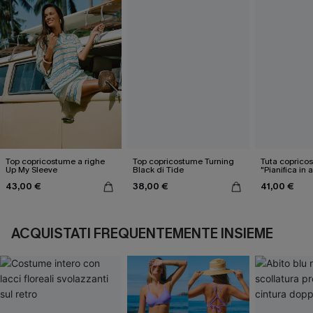
Top copricostume a righe
Top copricostume Turning
Tuta coprico
Up My Sleeve
Black di Tide
"Pianifica in 
43,00 €
38,00 €
41,00 €
ACQUISTATI FREQUENTEMENTE INSIEME